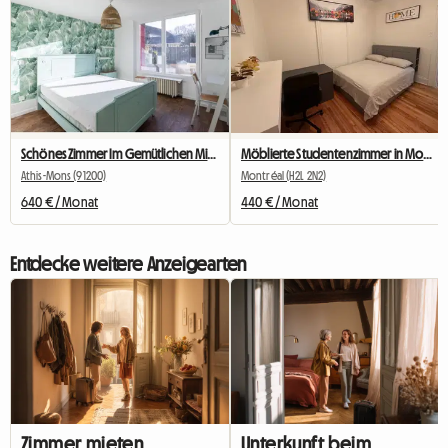
Schönes Zimmer Im Gemütlichen Mitbewohner Nr. 2
Möblierte Studentenzimmer in Montreal zu vermieten
Athis-Mons (91200)
Montréal (H2L 2N2)
640 € / Monat
440 € / Monat
Entdecke weitere Anzeigearten
Zimmer mieten
Unterkunft beim