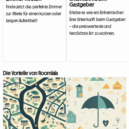
Gastgeber
Finde jetzt das perfekte Zimmer
Erlebe es wie ein Einheimischer:
zur Miete für einen kurzen oder
Eine Unterkunft beim Gastgeber
langen Aufenthalt!
– die preiswerteste und
herzlichste Art zu wohnen.
Die Vorteile von Roomlala