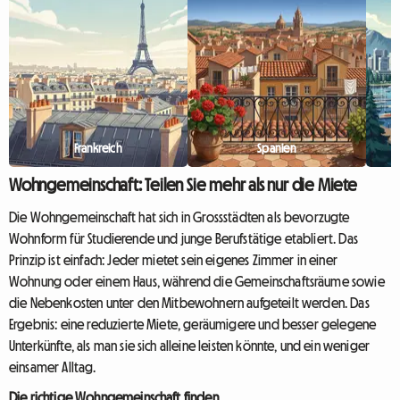
zur Vermietung von
grundlegend neu definiert.
Einzelzimmern. Doch warum is...
Roomlala wissen wir, dass e
gemeinsamer Einzug ma...
Frankreich
Spanien
Wohngemeinschaft: Teilen Sie mehr als nur die Miete
Die Wohngemeinschaft hat sich in Grossstädten als bevorzugte
Wohnform für Studierende und junge Berufstätige etabliert. Das
Prinzip ist einfach: Jeder mietet sein eigenes Zimmer in einer
Wohnung oder einem Haus, während die Gemeinschaftsräume sowie
die Nebenkosten unter den Mitbewohnern aufgeteilt werden. Das
Ergebnis: eine reduzierte Miete, geräumigere und besser gelegene
Unterkünfte, als man sie sich alleine leisten könnte, und ein weniger
einsamer Alltag.
Die richtige Wohngemeinschaft finden