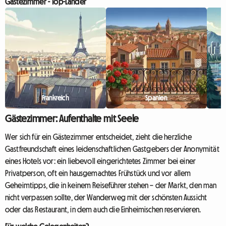
Gästezimmer - Top-Länder
Suche nach einer Unterkunft
Schlafplatz zu finden, ohne
während solcher Stoßzeiten zur
Budget zu sprengen. Anges
echten Herausforderung werden
der ma...
kann. Hotels s...
Frankreich
Spanien
Gästezimmer: Aufenthalte mit Seele
Wer sich für ein Gästezimmer entscheidet, zieht die herzliche
Gastfreundschaft eines leidenschaftlichen Gastgebers der Anonymität
eines Hotels vor: ein liebevoll eingerichtetes Zimmer bei einer
Privatperson, oft ein hausgemachtes Frühstück und vor allem
Geheimtipps, die in keinem Reiseführer stehen – der Markt, den man
nicht verpassen sollte, der Wanderweg mit der schönsten Aussicht
oder das Restaurant, in dem auch die Einheimischen reservieren.