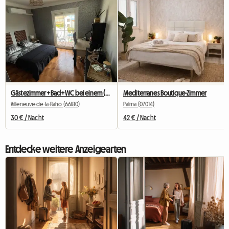
Gästezimmer+Bad+WC bei einem (freundlichen) Gastgeber
Mediterranes Boutique-Zimmer
Villeneuve-de-la-Raho (66180)
Palma (07014)
30 € / Nacht
42 € / Nacht
Entdecke weitere Anzeigearten