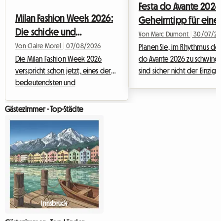
Festa do Avante 2026
Milan Fashion Week 2026:
Geheimtipp für eine
Die schicke und
günstige Unterkunft i
Von Marc Dumont
|
30/07/20
erschwingliche Alternative
Von Claire Morel
|
07/08/2026
Seixal
Planen Sie, im Rhythmus der
für eine Unterkunft beim
Die Milan Fashion Week 2026
do Avante 2026 zu schwinge
verspricht schon jetzt, eines der
sind sicher nicht der Einzige
Gastgeber
bedeutendsten und
Dieser Pflichttermin nach d
aufregendsten Ereignisse des
Sommerpause in Portugal z
Jahres zu werden. Während
jedes Jahr zehntausende Fa
Gästezimmer - Top-Städte
Designer, Models, Journalisten
Musik, Kultur und
und Modebegeisterte aus aller
leidenschaftlichen Debatten
Welt in die lombardische
Doch dieses Jahr erhält die
Hauptstadt strömen, stellt sich
Veranstaltung eine ganz
eine entscheidende Frage: Wie
außergewöhnliche Dimensi
findet man eine hochwertige
Aber wer ein Großereignis 
Unterkunft, ohne dabei sein
meint oft logistisches
Budget zu sprengen? Bei
Kopfzerbrechen, insbeson
Innsbruck
Roomlala wissen wir, wie sehr die
wenn es darum geht, einen