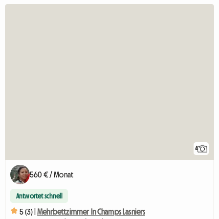
4
560 € / Monat
Antwortet schnell
5 (3) |
Mehrbettzimmer In Champs Lasniers