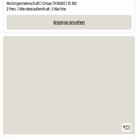
Wohngemeinschaft | Orsay (91400) | 13 M2
2 Pers. | Mindestaufenthalt: 2 Nächte
Anzeige ansehen
9