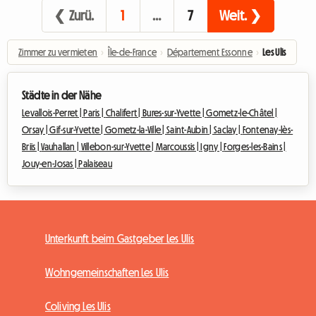
❮ Zurü.
1
…
7
Weit. ❯
Zimmer zu vermieten
›
Île-de-France
›
Département Essonne
›
Les Ulis
Städte in der Nähe
Levallois-Perret |
Paris |
Chalifert |
Bures-sur-Yvette |
Gometz-le-Châtel |
Orsay |
Gif-sur-Yvette |
Gometz-la-Ville |
Saint-Aubin |
Saclay |
Fontenay-lès-
Briis |
Vauhallan |
Villebon-sur-Yvette |
Marcoussis |
Igny |
Forges-les-Bains |
Jouy-en-Josas |
Palaiseau
Unterkunft beim Gastgeber Les Ulis
Wohngemeinschaften Les Ulis
Coliving Les Ulis