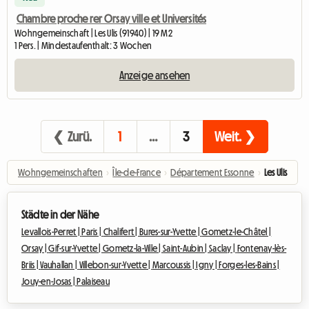
Chambre proche rer Orsay ville et Universités
Wohngemeinschaft | Les Ulis (91940) | 19 M2
1 Pers. | Mindestaufenthalt: 3 Wochen
Anzeige ansehen
❮ Zurü.
1
…
3
Weit. ❯
Wohngemeinschaften
›
Île-de-France
›
Département Essonne
›
Les Ulis
Städte in der Nähe
Levallois-Perret |
Paris |
Chalifert |
Bures-sur-Yvette |
Gometz-le-Châtel |
Orsay |
Gif-sur-Yvette |
Gometz-la-Ville |
Saint-Aubin |
Saclay |
Fontenay-lès-
Briis |
Vauhallan |
Villebon-sur-Yvette |
Marcoussis |
Igny |
Forges-les-Bains |
Jouy-en-Josas |
Palaiseau