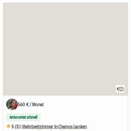
4
560 € / Monat
Antwortet schnell
5 (3) |
Mehrbettzimmer In Champs Lasniers