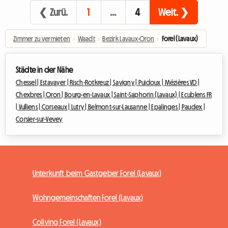
❮ Zurü.
1
…
4
Weit. ❯
Zimmer zu vermieten
›
Waadt
›
Bezirk Lavaux-Oron
›
Forel (Lavaux)
Städte in der Nähe
Chessel |
Estavayer |
Risch-Rotkreuz |
Savigny |
Puidoux |
Mézières VD |
Chexbres |
Oron |
Bourg-en-Lavaux |
Saint-Saphorin (Lavaux) |
Ecublens FR
|
Vulliens |
Corseaux |
Lutry |
Belmont-sur-Lausanne |
Epalinges |
Paudex |
Corsier-sur-Vevey
Unterkunft beim Gastgeber Forel (Lavaux)
Wohngemeinschaften Forel (Lavaux)
Coliving Forel (Lavaux)