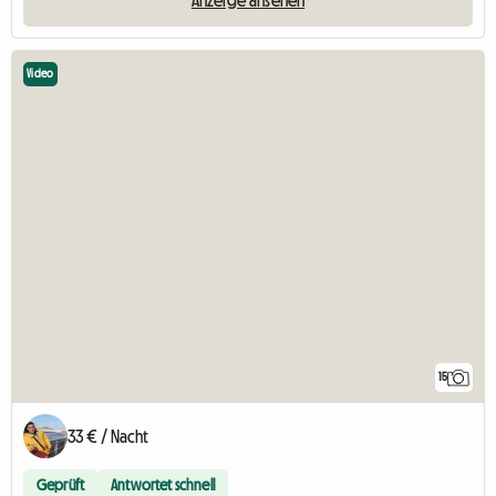
Video
15
33 € / Nacht
Geprüft
Antwortet schnell