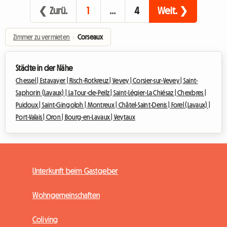
❮ Zurü.
1
…
4
Weit. ❯
Zimmer zu vermieten
›
Corseaux
Städte in der Nähe
Chessel |
Estavayer |
Risch-Rotkreuz |
Vevey |
Corsier-sur-Vevey |
Saint-
Saphorin (Lavaux) |
La Tour-de-Peilz |
Saint-Légier-La Chiésaz |
Chexbres |
Puidoux |
Saint-Gingolph |
Montreux |
Châtel-Saint-Denis |
Forel (Lavaux) |
Port-Valais |
Oron |
Bourg-en-Lavaux |
Veytaux
Unterkunft beim Gastgeber
Wohngemeinschaften
Coliving