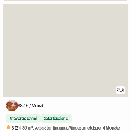
7
882 € / Monat
Antwortet schnell
Sofortbuchung
5 (2) |
30 m², separater Eingang, Mindestmietdauer 4 Monate