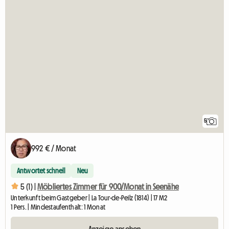
5
992 € / Monat
Antwortet schnell
Neu
5 (1) |
Möbliertes Zimmer für 900/Monat in Seenähe
Unterkunft beim Gastgeber | La Tour-de-Peilz (1814) | 17 M2
1 Pers. | Mindestaufenthalt: 1 Monat
Anzeige ansehen