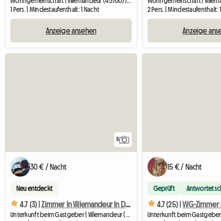
Wohngemeinschaft | Villemandeur (45700) | 10 M2
1 Pers. | Mindestaufenthalt: 1 Nacht
2 Pers. | Mindestaufenthalt: 
Anzeige ansehen
Anzeige ans
5
30 € / Nacht
15 € / Nacht
Neu entdeckt
Geprüft
Antwortet sc
4.7 (3) |
Zimmer In Villemandeur In Der Nähe Von Montargis Homestay
4.7 (25) |
Unterkunft beim Gastgeber | Villemandeur (45700) | 20 M2