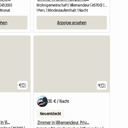
 (45200)
Wohngemeinschaft | Villemandeur (45700) | 10 M2
1 Monat
1 Pers. | Mindestaufenthalt: 1 Nacht
ehen
Anzeige ansehen
4
5
35 € / Nacht
Neu entdeckt
Zimmer in ruhigem Haus in Villemandeur. (EG 12 m2)
Zimmer in Villemandeur, Privathaus, großes Zimmer