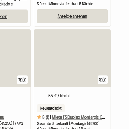
3 Pers. | Mindestaufenthalt: 5 Nächte
 2 Nächte
Anzeige ansehen
ehen
10
3
55 € / Nacht
Neu entdeckt
iau
5 (1) |
Miete T3 Duplex Montargis Center
 (45250) | 77 M2
Gesamte Unterkunft | Montargis (45200)
 5 Nächte
4 Pers. | Mindestaufenthalt: 1 Nacht