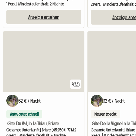
1 Pers. | Mindestaufenthalt: 2 Nächte
2 Pers. | Mindestaufenthalt:
Anzeige ansehen
Anzeige ans
9
32 € / Nacht
32 € / Nacht
Antwortet schnell
Neu entdeckt
Gîte Du Val, In La Thiau, Briare
Gîte De La Vigne In La Th
Gesamte Unterkunft | Briare (45250) | 77 M2
Gesamte Unterkunft | Briare
6 Pers. | Mindestaufenthalt: 6 Nächte
5 Pers. | Mindestaufenthalt: