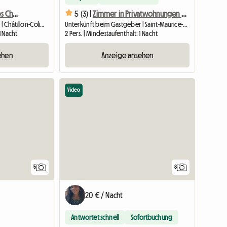
5 (3) |
Zimmer in Privatwohnungen vermieten 🏡
Altes Haus Im Herzen Eines Charmanten Dorfes
Unterkunft beim Gastgeber | Châtillon-Coligny | 50 M2
Unterkunft beim Gastgeber | Saint-Maurice-sur-Aveyron (45230) | 12 M2
1 Nacht
2 Pers. | Mindestaufenthalt: 1 Nacht
ehen
Anzeige ansehen
Video
5
8
20 € / Nacht
Antwortet schnell
Sofortbuchung