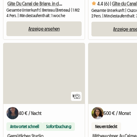
Gite Du Canal de Briare, in der Nähe von Briare und Gien
4.4 (6) |
Gesamte Unterkunft | Breteau (Breteau) | 1 M2
4 Pers. | Mindestaufenthalt: 1 woche
2 Pers. | Mindestaufenthalt:
Anzeige ansehen
Anzeige ans
11
40 € / Nacht
500 € / Monat
Antwortet schnell
Sofortbuchung
Neu entdeckt
Gemütliches Studio