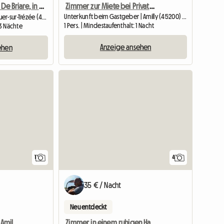
Zimmer zur Miete bei Privatpersonen
Gîte du Canal De Briare, in der Nähe von Dampierre und Belleville
Unterkunft beim Gastgeber | Amilly (45200) | 30 M2
Gesamte Unterkunft | Ouzouer-sur-Trézée (45250) | 1 M2
1 Pers. | Mindestaufenthalt: 1 Nacht
 3 Nächte
Anzeige ansehen
ehen
Zur Anzeige
1
4
35 € / Nacht
Neu entdeckt
Mitbewohner Au Calme Amilly Stade
Zimmer in einem ruhigen Haus in Villemandeur. (Gartenebene)