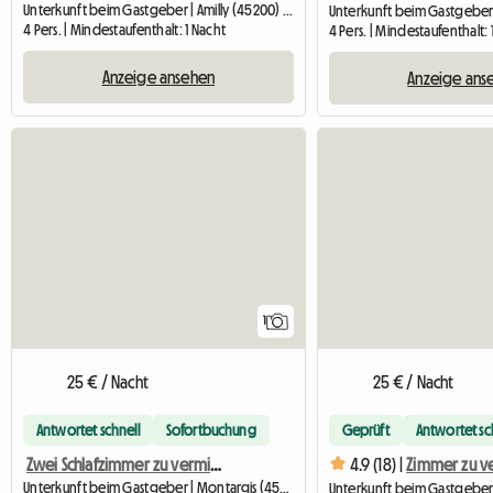
Unterkunft beim Gastgeber | Amilly (45200) | 10 M2
4 Pers. | Mindestaufenthalt: 1 Nacht
4 Pers. | Mindestaufenthalt: 
Anzeige ansehen
Anzeige ans
Zur Anzeige
1
25 € / Nacht
25 € / Nacht
Antwortet schnell
Sofortbuchung
Geprüft
Antwortet sc
Zwei Schlafzimmer zu vermieten
4.9 (18) |
Zimmer zu v
Unterkunft beim Gastgeber | Montargis (45200) | 10 M2