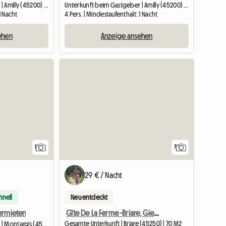
Unterkunft beim Gastgeber | Amilly (45200) | 40 M2
Unterkunft beim Gastgeber | Amilly (45200) | 40 M2
1 Nacht
4 Pers. | Mindestaufenthalt: 1 Nacht
ehen
Anzeige ansehen
Zur Anzeige
1
7
29 € / Nacht
hnell
Neu entdeckt
Gîte De La Ferme -Briare, Gien, Sancerre
ermieten
Gesamte Unterkunft | Briare (45250) | 70 M2
Unterkunft beim Gastgeber | Montargis (45200) | 10 M2