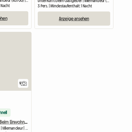
Wohngemeinschaft | Villemandeur (45700) | 12 M2
Unterkunft beim Gastgeber | Villemandeur (45700) | 30 M2
1 Nacht
3 Pers. | Mindestaufenthalt: 1 Nacht
ehen
Anzeige ansehen
5
hnell
WG-Zimmer Beim Einwohner Auf Villemandeur
Unterkunft beim Gastgeber | Villemandeur | 12 M2