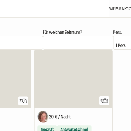
WIE ES FUNKTI
Für welchen Zeitraum?
Pers.
8
7
20 € / Nacht
Geprüft
Antwortet schnell