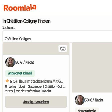
in Châtillon-Coligny finden
Suchen...
1
Zur Anzeige
50 € / Nacht
Antwortet schnell
5 (3) |
Haus Im Stadtzentrum Mit Garten Am Fluss
Unterkunft beim Gastgeber | Châtillon-Coligny (45230) | 12 M2
2 Pers. | Mindestaufenthalt: 1 Nacht
50 € / Nacht
Anzeige ansehen
Neu entdeckt