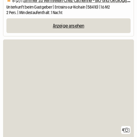
5 (2) |
Zimmer Zu Vermieten Chez Catherine - Bio Und ökologisch
Unterkunft beim Gastgeber | Entrains-sur-Nohain (58410) | 16 M2
2 Pers. | Mindestaufenthalt: 1 Nacht
Anzeige ansehen
4