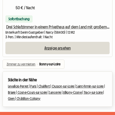
50 € / Nacht
Sofortbuchung
Drei Schlafzimmer in einem Privathaus auf dem Land mit großem Garten zu vermieten.
Unterkunft beim Gastgeber | Narcy (58400) | 12 M2
3 Pers. | Mindestaufenthalt: 1 Nacht
Anzeige ansehen
Zimmer zu vermieten
›
Bonny-sur-Loire
Städte in der Nähe
Levallois-Perret |
Paris |
Chalifert |
Ousson-sur-Loire |
Saint-Firmin-sur-Loire |
Briare |
Cosne-Cours-sur-Loire |
Sancerre |
Alligny-Cosne |
Tracy-sur-Loire |
Gien |
Châtillon-Coligny