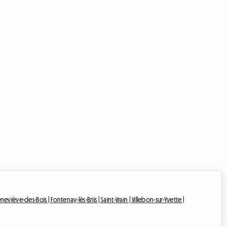
neviève-des-Bois |
Fontenay-lès-Briis |
Saint-Vrain |
Villebon-sur-Yvette |