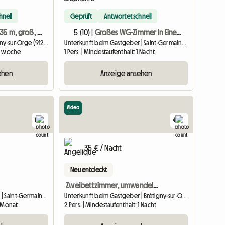
hnell
Geprüft
Antwortet schnell
Studio/Duplex 35 m, groß, Brétigny-sur-Orge
5 (10) |
Großes WG-Zimmer In Einem Pavillon
Gesamte Unterkunft | Brétigny-sur-Orge (91220) | 35 M2
Unterkunft beim Gastgeber | Saint-Germain-lès-Arpajon (91180) | 12 M2
 1 woche
1 Pers. | Mindestaufenthalt: 1 Nacht
ehen
Anzeige ansehen
Video
1
4
Zur Anzeige
35 € / Nacht
Neu entdeckt
Zweibettzimmer, umwandelbar in ein Einzelzimmer für längere Aufenthalte
Unterkunft beim Gastgeber | Saint-Germain-lès-Arpajon (91180) | 74 M2
Unterkunft beim Gastgeber | Brétigny-sur-Orge (91220) | 13 M2
1 Monat
2 Pers. | Mindestaufenthalt: 1 Nacht