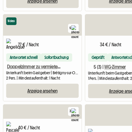
Anzeige ansehen
Anzeige ans
Video
5
77 € / Nacht
34 € / Nacht
Antwortet schnell
Sofortbuchung
Geprüft
Antwortet sc
Doppelzimmer zu vermieten für kurze oder längere Aufenthalte (ideal für Studenten)
5 (3) |
WG-Zimmer
Unterkunft beim Gastgeber | Brétigny-sur-Orge (91220) | 14 M2
2 Pers. | Mindestaufenthalt: 1 Nacht
1 Pers. | Mindestaufenthalt: 
Anzeige ansehen
Anzeige ans
3
40 € / Nacht