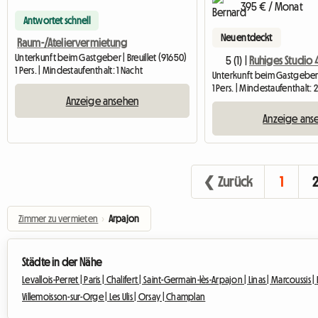
395 € / Monat
Antwortet schnell
Neu entdeckt
Raum-/Ateliervermietung
Unterkunft beim Gastgeber | Breuillet (91650)
5 (1) |
1 Pers. | Mindestaufenthalt: 1 Nacht
1 Pers. | Mindestaufenthalt:
Anzeige ansehen
Anzeige ans
❮ Zurück
1
Zimmer zu vermieten
›
Arpajon
Städte in der Nähe
Levallois-Perret |
Paris |
Chalifert |
Saint-Germain-lès-Arpajon |
Linas |
Marcoussis |
Villemoisson-sur-Orge |
Les Ulis |
Orsay |
Champlan