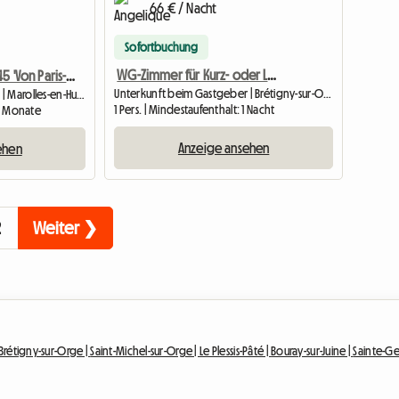
66 € / Nacht
Sofortbuchung
WG-Zimmer für Kurz- oder Langzeitaufenthalt
Ruhiges Studio 45 'Von Paris-Zentrum
Unterkunft beim Gastgeber | Brétigny-sur-Orge (91220) | 13 M2
Unterkunft beim Gastgeber | Marolles-en-Hurepoix (91630)
1 Pers. | Mindestaufenthalt: 1 Nacht
 2 Monate
Anzeige ansehen
ehen
2
Weiter ❯
Brétigny-sur-Orge |
Saint-Michel-sur-Orge |
Le Plessis-Pâté |
Bouray-sur-Juine |
Sainte-Ge