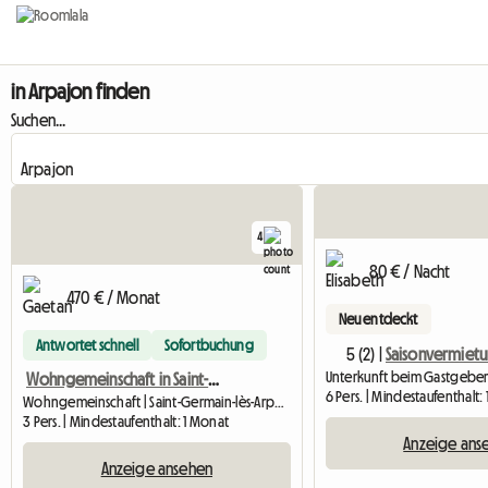
in Arpajon finden
Suchen...
4
80 € / Nacht
470 € / Monat
Neu entdeckt
Antwortet schnell
Sofortbuchung
5 (2) |
Wohngemeinschaft in Saint-Germain-Lès-Arpajon
6 Pers. | Mindestaufenthalt
Wohngemeinschaft | Saint-Germain-lès-Arpajon (91180) | 10 M2
3 Pers. | Mindestaufenthalt: 1 Monat
Anzeige ans
Anzeige ansehen