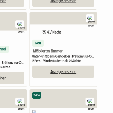
ehen
Anzeige ansehen
2
3
35 € / Nacht
Neu
hnell
Möbliertes Zimmer
Unterkunft beim Gastgeber | Brétigny-sur-Orge (91220) | 10 M2
2 Pers. | Mindestaufenthalt: 2 Nächte
Unterkunft beim Gastgeber | Brétigny-sur-Orge (91220) | 11 M2
2 Nächte
Anzeige ansehen
ehen
Video
Zur Anzeige
6
4