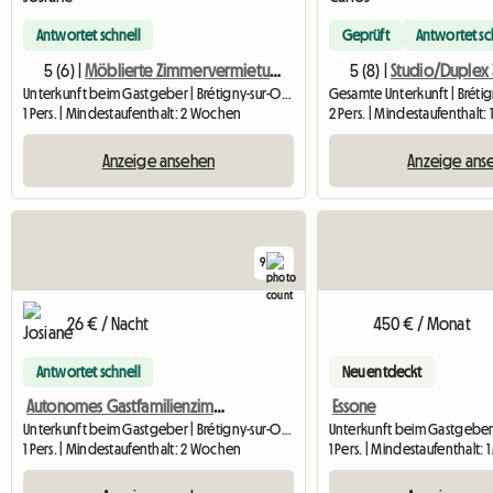
Antwortet schnell
Geprüft
Antwortet sc
5 (6) |
Möblierte Zimmervermietung Bei Einer Gastfamilie, Ideal Zum Lernen
5 (8) |
Unterkunft beim Gastgeber | Brétigny-sur-Orge (91220) | 10 M2
1 Pers. | Mindestaufenthalt: 2 Wochen
2 Pers. | Mindestaufenthalt:
Anzeige ansehen
Anzeige ans
9
26 € / Nacht
450 € / Monat
Antwortet schnell
Neu entdeckt
Autonomes Gastfamilienzimmer, Ruhige Gegend, Brétigny-su
Essone
Unterkunft beim Gastgeber | Brétigny-sur-Orge (91220)
1 Pers. | Mindestaufenthalt: 2 Wochen
1 Pers. | Mindestaufenthalt: 