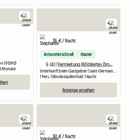
4
4
35 € / Nacht
Antwortet schnell
Master
n (91290)
5 (4) |
Vermietung Möbliertes Zimmer Mit Eigenem Bad
: 2 Monate
Unterkunft beim Gastgeber | Saint-Germain-lès-Arpajon (91180) | 11 M2
1 Pers. | Mindestaufenthalt: 1 Nacht
ehen
Anzeige ansehen
5
4
30 € / Nacht