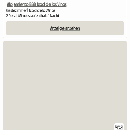
Alojamiento B&B Icod de los Vinos
Gästezimmer | Icod de los Vinos
2 Pers. | Mindestaufenthalt: 1 Nacht
Anzeige ansehen
12