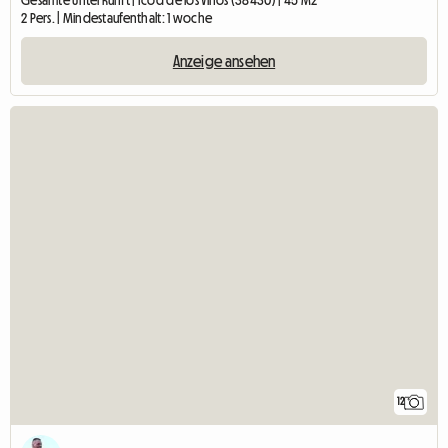
Gesamte Unterkunft | Icod de los Vinos (38430) | 45 M2
2 Pers. | Mindestaufenthalt: 1 woche
Anzeige ansehen
12