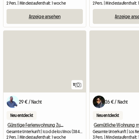
2 Pers. | Mindestaufenthalt: 1 woche
2 Pers. | Mindestaufenthalt:
Anzeige ansehen
Anzeige ans
12
29 € / Nacht
26 € / Nacht
Neu entdeckt
Neu entdeckt
Günstige Ferienwohnung Zur Straße In Icod De Los Vinos, Tene
Gesamte Unterkunft | Icod de los Vinos (38430) | 50 M2
Gesamte Unterkunft | Los Re
2 Pers. | Mindestaufenthalt: 1 woche
3 Pers. | Mindestaufenthalt: 