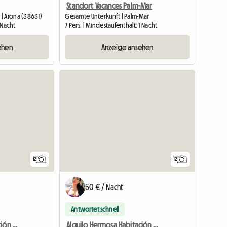
Standort Vacances Palm-Mar
| Arona (38631)
Gesamte Unterkunft | Palm-Mar
1 Nacht
7 Pers. | Mindestaufenthalt: 1 Nacht
ehen
Anzeige ansehen
12
12
50 € / Nacht
Antwortet schnell
Alquilo Hermosa Habitación En Alcalá Cerca Del Mar
Alquilo Hermosa Habitación En Alcalá Cerca Al Mar