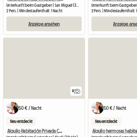
Unterkunft beim Gastgeber | San Miguel (38620)
2 Pers. | Mindestaufenthalt: 1 Nacht
2 Pers. | Mindestaufenthalt: 
Anzeige ansehen
Anzeige ans
12
50 € / Nacht
50 € / Nacht
Neu entdeckt
Neu entdeckt
Alquilo Habitación Privada Con Ventana A La Calle Con Buen W