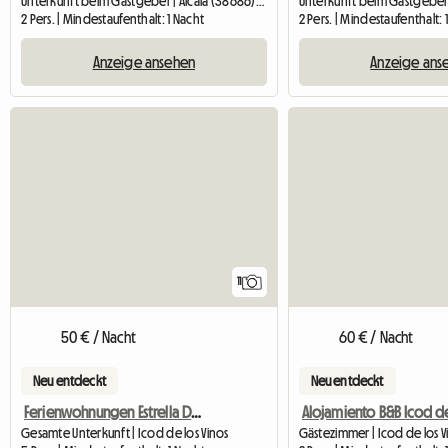
Unterkunft beim Gastgeber | Alcalá (38686) | 15 M2
2 Pers. | Mindestaufenthalt: 1 Nacht
2 Pers. | Mindestaufenthalt: 
Anzeige ansehen
Anzeige ans
11
50 € / Nacht
60 € / Nacht
Neu entdeckt
Neu entdeckt
Ferienwohnungen Estrella Del Norte Icod De Los Vinos
Gesamte Unterkunft | Icod de los Vinos
Gästezimmer | Icod de los V