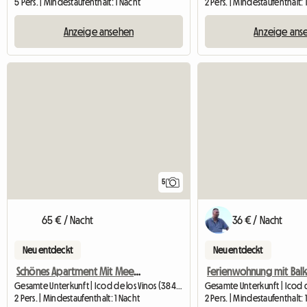
5 Pers. | Mindestaufenthalt: 1 Nacht
2 Pers. | Mindestaufenthalt: 
Anzeige ansehen
Anzeige ans
5
65 € / Nacht
36 € / Nacht
Neu entdeckt
Neu entdeckt
Schönes Apartment Mit Meerblick Und Balkon
Gesamte Unterkunft | Icod de los Vinos (38430)
2 Pers. | Mindestaufenthalt: 1 Nacht
2 Pers. | Mindestaufenthalt: