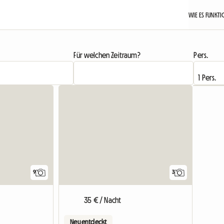
WIE ES FUNKT
Für welchen Zeitraum?
Pers.
9
3
35 € / Nacht
Neu entdeckt