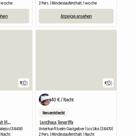
 1 woche
2 Pers. | Mindestaufenthalt: 1 woche
ehen
Anzeige ansehen
12
4
40 € / Nacht
Neu entdeckt
Gemütliche Wohnung mit Meerblick
Landhaus Teneriffa
alejos (38418)
Unterkunft beim Gastgeber | Los Silos (38470)
1 Nacht
2 Pers. | Mindestaufenthalt: 1 Nacht