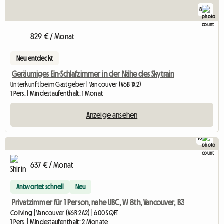
8
829 € / Monat
Neu entdeckt
Geräumiges Ein-Schlafzimmer in der Nähe des Skytrain
Unterkunft beim Gastgeber | Vancouver (V6B 1X2)
1 Pers. | Mindestaufenthalt: 1 Monat
Anzeige ansehen
10
637 € / Monat
Antwortet schnell
Neu
Privatzimmer für 1 Person, nahe UBC, W 8th, Vancouver, B3
Coliving | Vancouver (V6R 2A2) | 600 SQFT
1 Pers. | Mindestaufenthalt: 2 Monate