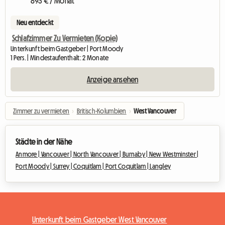
893 € / Monat
Neu entdeckt
Schlafzimmer Zu Vermieten (Kopie)
Unterkunft beim Gastgeber | Port Moody
1 Pers. | Mindestaufenthalt: 2 Monate
Anzeige ansehen
Zimmer zu vermieten
›
Britisch-Kolumbien
›
West Vancouver
Städte in der Nähe
Anmore |
Vancouver |
North Vancouver |
Burnaby |
New Westminster |
Port Moody |
Surrey |
Coquitlam |
Port Coquitlam |
Langley
Unterkunft beim Gastgeber West Vancouver