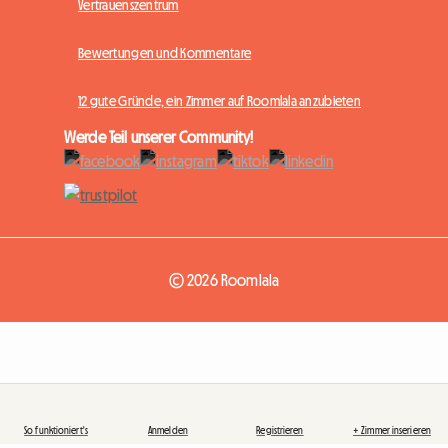
Vertrauenszentrum
Bewertungen und Kommentare
12 gute Gründe, ein Zimmer auf Roomlala anzubieten
Werde Teil unserer Community!
© 2026 Roomlala
So funktioniert's
Anmelden
Registrieren
+ Zimmer inserieren