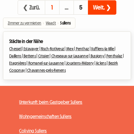
❮ Zurü.
1
…
5
Weit. ❯
Zimmer zu vermieten
›
Waadt
›
Sullens
Städte in der Nähe
Chessel |
Estavayer |
Risch-Rotkreuz |
Mex |
Penthaz |
Vufflens-la-Ville |
Daillens |
Bettens |
Crissier |
Cheseaux-sur-Lausanne |
Bussigny |
Penthalaz |
Etagnières |
Romanel-sur-Lausanne |
Jouxtens-Mézery |
Aclens |
Bezirk
Cossonay |
Chavannes-près-Renens
Unterkunft beim Gastgeber Sullens
Wohngemeinschaften Sullens
Coliving Sullens