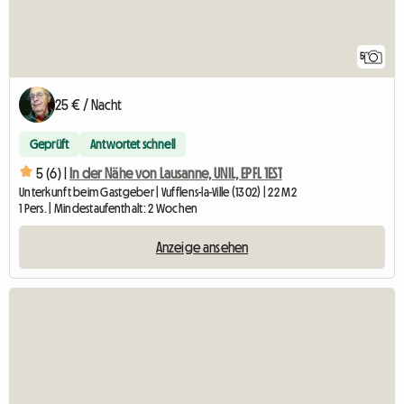
5
25 € / Nacht
Geprüft
Antwortet schnell
5 (6) |
In der Nähe von Lausanne, UNIL, EPFL 1EST
Unterkunft beim Gastgeber | Vufflens-la-Ville (1302) | 22 M2
1 Pers. | Mindestaufenthalt: 2 Wochen
Anzeige ansehen