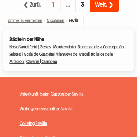
❮ Zurü.
1
…
3
Weit. ❯
Zimmer zu vermieten
›
Andalusien
›
Sevilla
Städte in der Nähe
Novo Sancti Petri |
Gelves |
Montequinto |
Valencina de la Concepción |
Salteras |
Alcalá de Guadaíra |
Villanueva del Ariscal |
Bollullos de la
Mitación |
Olivares |
Carmona
Unterkunft beim Gastgeber Sevilla
Wohngemeinschaften Sevilla
Coliving Sevilla