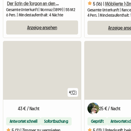
Der Ecrin de Torgon an den Portes du Soleil
5 (16) |
Gesamte Unterkunft | Vionnaz (1899) | 55 M2
Gesamte Unterkunft | Rances
6 Pers. | Mindestaufenthalt: 4 Nächte
4 Pers. | Mindestaufenthalt: 
Anzeige ansehen
Anzeige ans
4
43 € / Nacht
25 € / Nacht
Antwortet schnell
Sofortbuchung
Geprüft
Antwortet sc
5 (2) |
Zimmer zu vermieten
5 (13) |