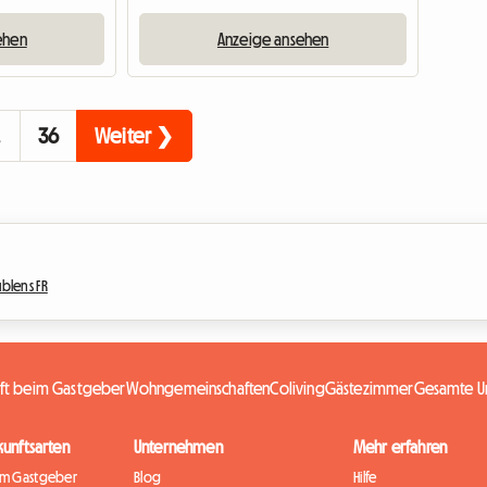
ehen
Anzeige ansehen
…
36
Weiter ❯
ublens FR
nft beim Gastgeber
Wohngemeinschaften
Coliving
Gästezimmer
Gesamte Un
kunftsarten
Unternehmen
Mehr erfahren
im Gastgeber
Blog
Hilfe