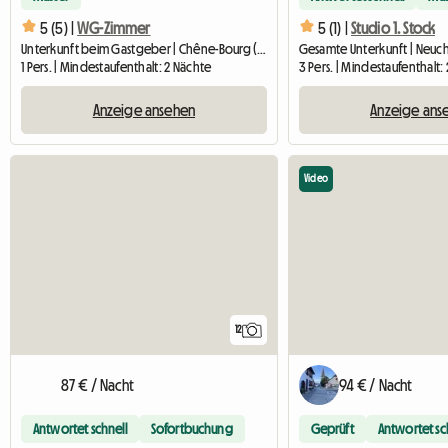
5 (5) |
WG-Zimmer
5 (1) |
Studio 1. Stock
Unterkunft beim Gastgeber | Chêne-Bourg (1225) | 12 M2
1 Pers. | Mindestaufenthalt: 2 Nächte
3 Pers. | Mindestaufenthalt:
Anzeige ansehen
Anzeige ans
Video
12
87 € / Nacht
94 € / Nacht
Antwortet schnell
Sofortbuchung
Geprüft
Antwortet sc