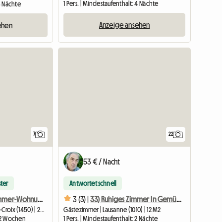
1 Pers. | Mindestaufenthalt: 4 Nächte
 3 Nächte
Anzeige ansehen
ehen
7
22
53 € / Nacht
ter
Antwortet schnell
Möblierte 2-Zimmer-Wohnung mit separatem Schlafzimmer
3 (3) |
33) Ruhiges Zimmer In Gemütlichem Haus Mit Garten 3 Minuten Zur U-Bahn
Gesamte Unterkunft | Sainte-Croix (1450) | 20 M2
Gästezimmer | Lausanne (1010) | 12 M2
: 2 Wochen
1 Pers. | Mindestaufenthalt: 2 Nächte