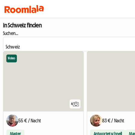
in Schweiz finden
Suchen...
Video
6
55 € / Nacht
83 € / Nacht
Master
Antwortet schnell
Mas