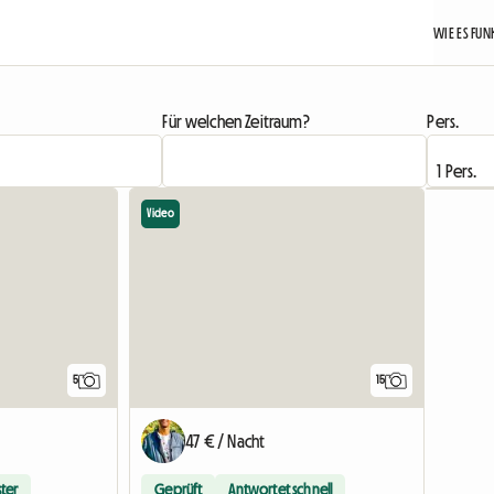
WIE ES FU
Für welchen Zeitraum?
Pers.
Video
5
15
47 € / Nacht
ter
Geprüft
Antwortet schnell