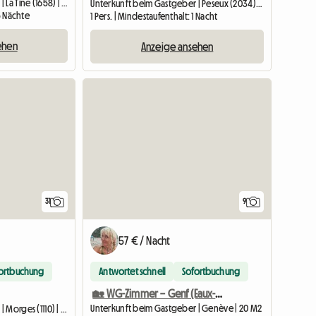
Unterkunft beim Gastgeber | La Tine (1658) | 14 M2
Unterkunft beim Gastgeber | Peseux (2034) | 15 M2
 5 Nächte
1 Pers. | Mindestaufenthalt: 1 Nacht
ehen
Anzeige ansehen
31
9
57 € / Nacht
ortbuchung
Antwortet schnell
Sofortbuchung
🏡 WG-Zimmer – Genf (Eaux-Vives)
Unterkunft beim Gastgeber | Genève | 20 M2
Unterkunft beim Gastgeber | Morges (1110) | 30 M2