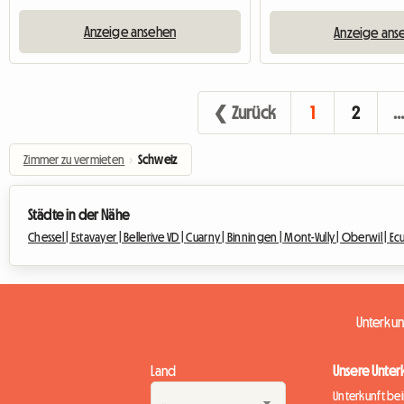
Anzeige ansehen
Anzeige ans
❮ Zurück
1
2
Zimmer zu vermieten
›
Schweiz
Städte in der Nähe
Chessel |
Estavayer |
Bellerive VD |
Cuarny |
Binningen |
Mont-Vully |
Oberwil |
Ec
Unterku
Land
Unsere Unter
Unterkunft be