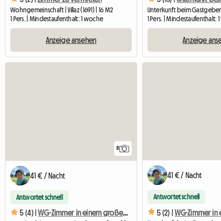
Wohngemeinschaft | Villaz (1691) | 16 M2
1 Pers. | Mindestaufenthalt: 1 woche
1 Pers. | Mindestaufenthalt:
Anzeige ansehen
Anzeige ans
8
41 € / Nacht
41 € / Nacht
Antwortet schnell
Antwortet schnell
5 (2) |
5 (4) |
WG-Zimmer in einem großen Chalet - 1pJ