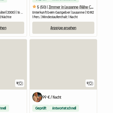
5 (50) |
Zimmer in Lausanne (Nähe CHUV)
Gesamte Unterkunft | Neuchâtel (2000) | 16 M2
Unterkunft beim Gastgeber | Lausanne | 10 M2
 2 Nächte
1 Pers. | Mindestaufenthalt: 1 Nacht
ehen
Anzeige ansehen
12
5
99 € / Nacht
hnell
Geprüft
Antwortet schnell