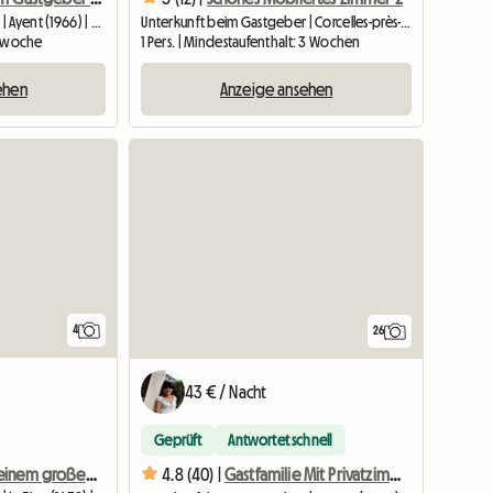
Unterkunft beim Gastgeber | Ayent (1966) | 20 M2
Unterkunft beim Gastgeber | Corcelles-près-Payerne (1562) | 12 M2
 1 woche
1 Pers. | Mindestaufenthalt: 3 Wochen
ehen
Anzeige ansehen
4
26
43 € / Nacht
Geprüft
Antwortet schnell
WG-Zimmer in einem großen Chalet - 1pR
4.8 (40) |
Gastfamilie Mit Privatzimmer