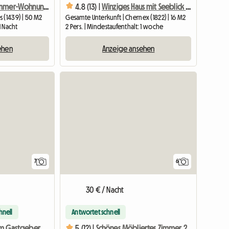
Möblierte 1-Zimmer-Wohnung Mit Ausgestatteter Küche
4.8 (13) |
Winziges Haus mit Seeblick zu vermieten
 (1439) | 50 M2
Gesamte Unterkunft | Chernex (1822) | 16 M2
1 Nacht
2 Pers. | Mindestaufenthalt: 1 woche
ehen
Anzeige ansehen
7
6
30 € / Nacht
hnell
Antwortet schnell
Unterkunft beim Gastgeber im Herzen des alten Dorfes
5 (12) |
Schönes Möbliertes Zimmer 2