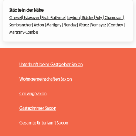
Städte in der Nähe
Chessel |
Estavayer |
Risch-Rotkreuz |
Leytron |
Riddes |
Fully |
Chamoson |
Sembrancher |
Ardon |
Martigny |
Nendaz |
Vétroz |
Vernayaz |
Conthey |
Martigny-Combe
Unterkunft beim Gastgeber Saxon
Wohngemeinschaften Saxon
Coliving Saxon
Gästezimmer Saxon
Gesamte Unterkunft Saxon