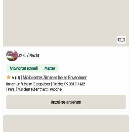
5
32 € / Nacht
Antwortet schnell
Master
5 (11) |
Möbliertes Zimmer Beim Einwohner
Unterkunft beim Gastgeber | Riddes (1908) | 14 M2
1 Pers. | Mindestaufenthalt: 1 woche
Anzeige ansehen