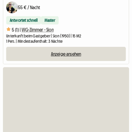
55 € / Nacht
Antwortet schnell
Master
5 (1) |
WG-Zimmer - Sion
Unterkunft beim Gastgeber | Sion (1950) | 15 M2
1 Pers. | Mindestaufenthalt: 3 Nächte
Anzeige ansehen
Zur Anz