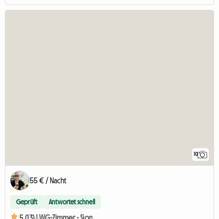
10
55 € / Nacht
Geprüft
Antwortet schnell
5 (13) |
WG-Zimmer - Sion