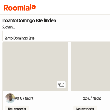
in Santo Domingo Este finden
Suchen...
4
90 € / Nacht
22 € / Nacht
Neu entdeckt
Neu entdeckt