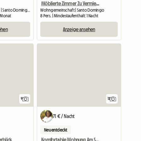
Möblierte Zimmer Zu Vermieten - Gîte
Unterkunft beim Gastgeber | Santo Domingo | 30 M2
Wohngemeinschaft | Santo Domingo
1 Monat
8 Pers. | Mindestaufenthalt: 1 Nacht
ehen
Anzeige ansehen
9
12
71 € / Nacht
Neu entdeckt
rblick
Komfortable Wohnung Am Strand