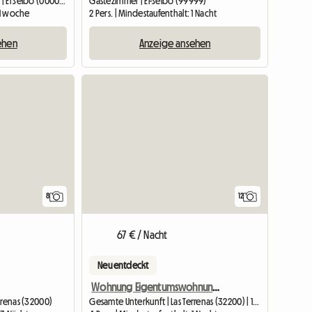
Unterkunft beim Gastgeber | El Seibo (00000)
Gästezimmer | El-Seibo (99999)
: 1 woche
2 Pers. | Mindestaufenthalt: 1 Nacht
ehen
Anzeige ansehen
8
12
67 € / Nacht
Neu entdeckt
Wohnung Eigentumswohnung Zu Vermieten - Las Terrenas
rrenas (32000)
Gesamte Unterkunft | Las Terrenas (32200) | 100 M2