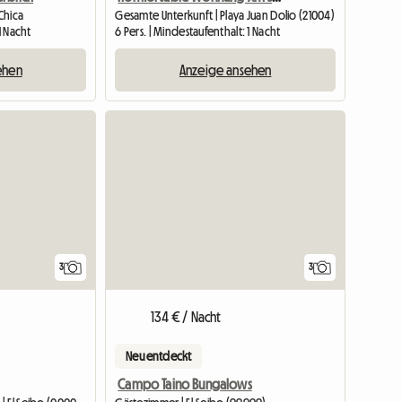
Chica
Gesamte Unterkunft | Playa Juan Dolio (21004)
1 Nacht
6 Pers. | Mindestaufenthalt: 1 Nacht
ehen
Anzeige ansehen
3
3
134 € / Nacht
Neu entdeckt
Campo Taino Bungalows