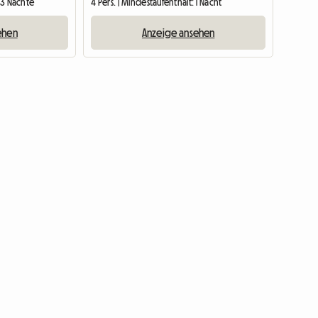
: 3 Nächte
4 Pers. | Mindestaufenthalt: 1 Nacht
ehen
Anzeige ansehen