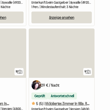
Unterkunft beim Gastgeber | Aywaille (4920) | 16 M2
Unterkunft beim Gastgeber | Aywaille (4920) | 16 M2
 3 Nächte
1 Pers. | Mindestaufenthalt: 3 Nächte
ehen
Anzeige ansehen
10
9
29 € / Nacht
Geprüft
Antwortet schnell
Mitbewohnerin In Verviers In Einer Villa (möbliertes Zimmer
5 (5) |
Möbliertes Zimmer In Villa, Ruhig Gelegen In Verv
Unterkunft beim Gastgeber | Verviers (4800) | 16 M2
Unterkunft beim Gastgeber | Verviers (4800) | 16 M2