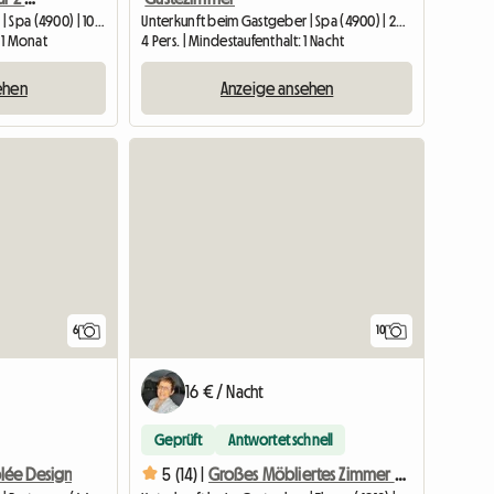
Unterkunft beim Gastgeber | Spa (4900) | 10 M2
Unterkunft beim Gastgeber | Spa (4900) | 26 M2
: 1 Monat
4 Pers. | Mindestaufenthalt: 1 Nacht
ehen
Anzeige ansehen
6
10
16 € / Nacht
Geprüft
Antwortet schnell
lée Design
5 (14) |
Großes Möbliertes Zimmer Zu Vermieten