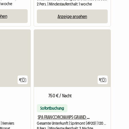
: 1 woche
2 Pers. | Mindestaufenthalt: 1 woche
ehen
Anzeige ansehen
4
5
750 € / Nacht
Sofortbuchung
SPA FRANCORCHAMPS GRAND PRIX Haus zu vermieten 35 Minuten entfernt
 Verviers
Gesamte Unterkunft | Sprimont (4920) | 120 M2
1 Monat
8 Pers. | Mindestaufenthalt: 3 Nächte