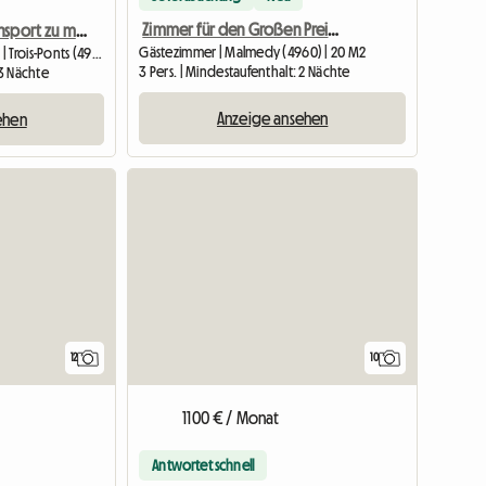
Zimmer für den Großen Preis von Spa
WG-Zimmer, Transport zu möglicher Rennstrecke
Gästezimmer | Malmedy (4960) | 20 M2
Unterkunft beim Gastgeber | Trois-Ponts (4980)
3 Pers. | Mindestaufenthalt: 2 Nächte
 3 Nächte
Anzeige ansehen
ehen
12
10
1100 € / Monat
Antwortet schnell