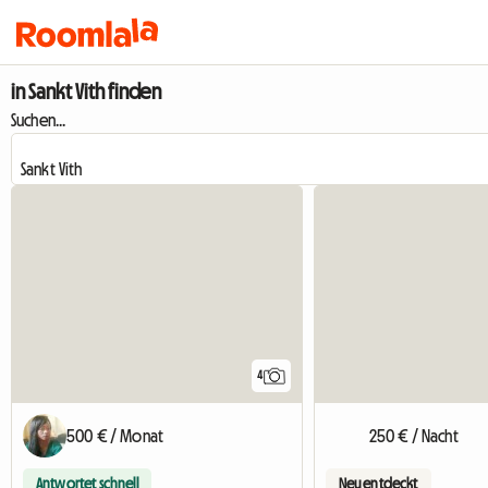
in Sankt Vith finden
Suchen...
4
500 € / Monat
250 € / Nacht
Antwortet schnell
Neu entdeckt