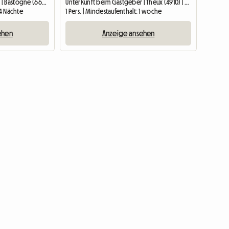
Unterkunft beim Gastgeber | Bastogne (6600)
Unterkunft beim Gastgeber | Theux (4910) | 25 M2
 4 Nächte
1 Pers. | Mindestaufenthalt: 1 woche
ehen
Anzeige ansehen