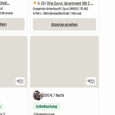
Ferienhaus + außergewöhnliche Aussicht
5 (3) |
Wie Zuvor, Apartment Mit 2 Schlafzimmern - 4 Personen Im Herzen Von
lot
Gesamte Unterkunft | Spa (4900) | 75 M2
: 2 Monate
4 Pers. | Mindestaufenthalt: 1 Monat
ehen
Anzeige ansehen
6
13
200 € / Nacht
u
Sofortbuchung
Unterkunft für Arbeiter für 2 bis 8 Personen, 15 € pro Nacht
Gästezimmer