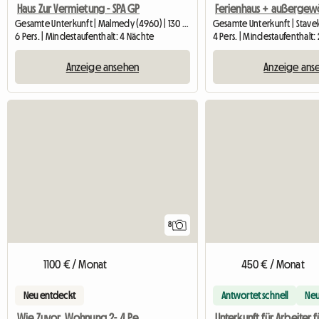
Haus Zur Vermietung - SPA GP
Gesamte Unterkunft | Malmedy (4960) | 130 M2
Gesamte Unterkunft | Stave
6 Pers. | Mindestaufenthalt: 4 Nächte
4 Pers. | Mindestaufenthalt
Anzeige ansehen
Anzeige ans
8
1100 € / Monat
450 € / Monat
Neu entdeckt
Antwortet schnell
Ne
Wie Zuvor, Wohnung 2- 4 Personen Im Herzen Von Spa