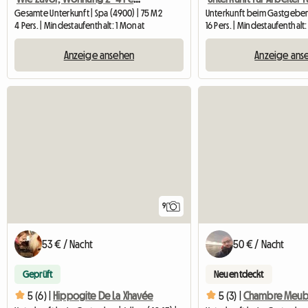
Gesamte Unterkunft | Spa (4900) | 75 M2
4 Pers. | Mindestaufenthalt: 1 Monat
16 Pers. | Mindestaufenthalt
Anzeige ansehen
Anzeige ans
9
53 € / Nacht
50 € / Nacht
Geprüft
Neu entdeckt
5 (6) |
Hippogite De La Xhavée
5 (3) |
Chambre Meub