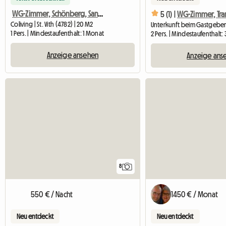
WG-Zimmer, Schönberg, Sankt Vith
5 (1) |
Coliving | St. Vith (4782) | 20 M2
1 Pers. | Mindestaufenthalt: 1 Monat
2 Pers. | Mindestaufenthalt:
Anzeige ansehen
Anzeige ans
8
550 € / Nacht
1450 € / Monat
Neu entdeckt
Neu entdeckt