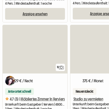
4 Pers. | Mindestaufenthalt
4 Pers. | Mindestaufenthalt: 1 woche
Anzeige ans
Anzeige ansehen
13
29 € / Nacht
375 € / Monat
Antwortet schnell
Neu entdeckt
Studio zu vermieten
4.7 (3) |
Möbliertes Zimmer In Verviers
Unterkunft beim Gastgeber |
Unterkunft beim Gastgeber | Verviers (4800) | 16 M2
1 Pers. | Mindestaufenthalt: 
2 Pers. | Mindestaufenthalt: 1 woche