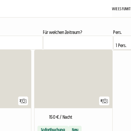
WIE ES FUNK
Für welchen Zeitraum?
Pers.
Zur Anzei
2
8
150 € / Nacht
Sofortbuchung
Neu