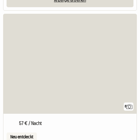
8
57 € / Nacht
Neu entdeckt