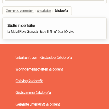
Zimmer zu vermieten
›
Andalusien
›
Salobreña
Städte in der Nähe
La Zubia |
Playa Granada |
Motril |
Almuñécar |
Órgiva
Unterkunft beim Gastgeber Salobreña
Wohngemeinschaften Salobreña
Coliving Salobreña
Gästezimmer Salobreña
Gesamte Unterkunft Salobreña