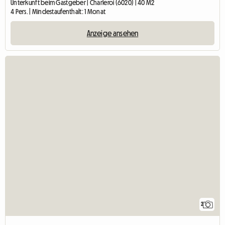
Unterkunft beim Gastgeber | Charleroi (6020) | 40 M2
4 Pers. | Mindestaufenthalt: 1 Monat
Anzeige ansehen
2