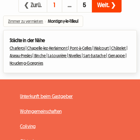
❮ Zurü.
1
…
5
Weit. ❯
Zimmer zu vermieten
›
Montigny-le-Tilleul
Städte in der Nähe
Charleroi |
Chapelle-lez-Herlaimont |
Pont-à-Celles |
Walcourt |
Châtelet |
Aiseau-Presles |
Binche |
La Louvière |
Nivelles |
Sart-Eustache |
Genappe |
Houdeng-Gœgnies
Unterkunft beim Gastgeber
Wohngemeinschaften
Coliving