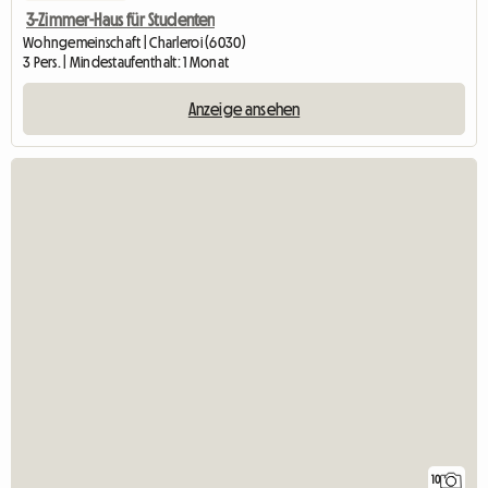
3-Zimmer-Haus für Studenten
Wohngemeinschaft | Charleroi (6030)
3 Pers. | Mindestaufenthalt: 1 Monat
Anzeige ansehen
10