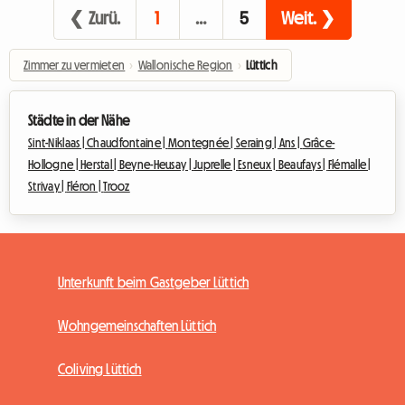
❮ Zurü.
1
…
5
Weit. ❯
Zimmer zu vermieten
›
Wallonische Region
›
Lüttich
Städte in der Nähe
Sint-Niklaas |
Chaudfontaine |
Montegnée |
Seraing |
Ans |
Grâce-
Hollogne |
Herstal |
Beyne-Heusay |
Juprelle |
Esneux |
Beaufays |
Flémalle |
Strivay |
Fléron |
Trooz
Unterkunft beim Gastgeber Lüttich
Wohngemeinschaften Lüttich
Coliving Lüttich