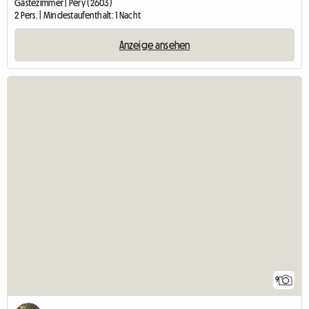
Gästezimmer | Péry (2603)
2 Pers. | Mindestaufenthalt: 1 Nacht
Anzeige ansehen
9