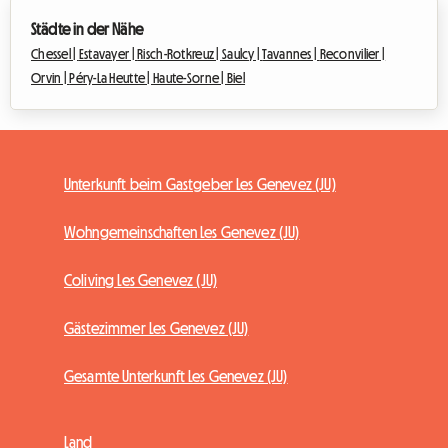
Städte in der Nähe
Chessel |
Estavayer |
Risch-Rotkreuz |
Saulcy |
Tavannes |
Reconvilier |
Orvin |
Péry-La Heutte |
Haute-Sorne |
Biel
Unterkunft beim Gastgeber Les Genevez (JU)
Wohngemeinschaften Les Genevez (JU)
Coliving Les Genevez (JU)
Gästezimmer Les Genevez (JU)
Gesamte Unterkunft Les Genevez (JU)
Land