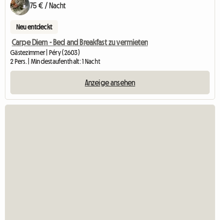
75 € / Nacht
Neu entdeckt
Carpe Diem - Bed and Breakfast zu vermieten
Gästezimmer | Péry (2603)
2 Pers. | Mindestaufenthalt: 1 Nacht
Anzeige ansehen
Zur A