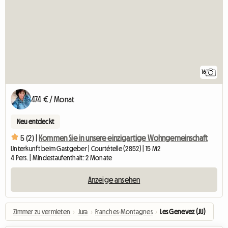
16
474 € / Monat
Neu entdeckt
5 (2) |
Kommen Sie in unsere einzigartige Wohngemeinschaft
Unterkunft beim Gastgeber | Courtételle (2852) | 15 M2
4 Pers. | Mindestaufenthalt: 2 Monate
Anzeige ansehen
Zimmer zu vermieten
›
Jura
›
Franches-Montagnes
›
Les Genevez (JU)