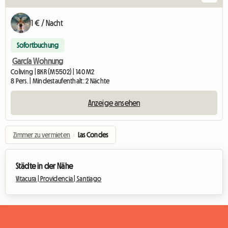
1 € / Nacht
Sofortbuchung
García Wohnung
Coliving | BKR (M5502) | 140 M2
8 Pers. | Mindestaufenthalt: 2 Nächte
Anzeige ansehen
Zimmer zu vermieten
›
Las Condes
Städte in der Nähe
Vitacura |
Providencia |
Santiago