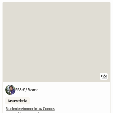
4
556 € / Monat
Neu entdeckt
Studentenzimmer In Las Condes