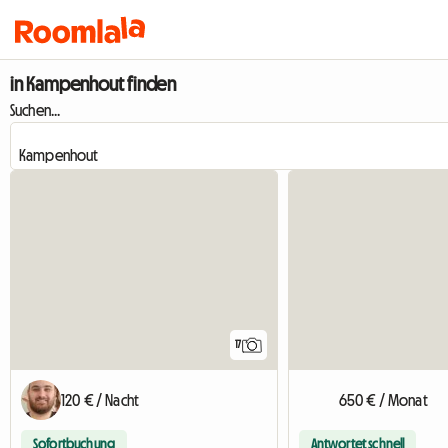
in Kampenhout finden
Suchen...
17
120 € / Nacht
650 € / Monat
Sofortbuchung
Antwortet schnell