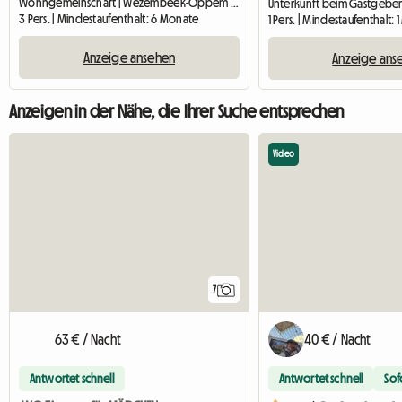
Wohngemeinschaft | Wezembeek-Oppem (1970) | 16 M2
3 Pers. | Mindestaufenthalt: 6 Monate
1 Pers. | Mindestaufenthalt: 
Anzeige ansehen
Anzeige ans
Anzeigen in der Nähe, die Ihrer Suche entsprechen
Video
7
63 € / Nacht
40 € / Nacht
Antwortet schnell
Antwortet schnell
Sof