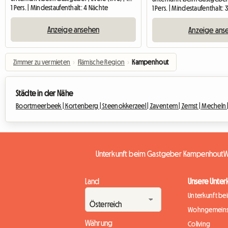
1 Pers. | Mindestaufenthalt: 4 Nächte
1 Pers. | Mindestaufenthalt:
Anzeige ansehen
Anzeige ans
Zimmer zu vermieten
›
Flämische Region
›
Kampenhout
Städte in der Nähe
Boortmeerbeek |
Kortenberg |
Steenokkerzeel |
Zaventem |
Zemst |
Mecheln 
Unterkunft beim Gastgeber Kampenhout
W
Land
Unsere Unter
Unterkunft be
Wohngemeins
Währung
Coliving