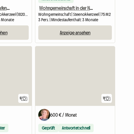
Haus Mit Garten In Flughafennähe
Wohngemeinschaft in der Nähe des Flughafens – IDEAL FÜR LUFTFAHRTPERSONAL
Wohngemeinschaft | Steenokkerzeel (1820) | 75 M2
Wohngemeinschaft | Steenokkerzeel | 75 M2
 3 Monate
3 Pers. | Mindestaufenthalt: 3 Monate
ehen
Anzeige ansehen
5
11
600 € / Monat
ter
Geprüft
Antwortet schnell