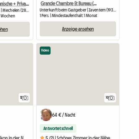
Grande Chambre Et Bureau (33m2) – Großes, Helles Zimmer Mit Schreibtisch
Studio + Kochnische + Privates Badezimmer + Terrasse
Unterkunft beim Gastgeber | Zaventem (1932) | 33 M2
Unterkunft beim Gastgeber | Mechelen (2800) | 18 M2
1 Pers. | Mindestaufenthalt: 1 Monat
: 2 Wochen
Anzeige ansehen
ehen
Video
12
10
64 € / Nacht
Antwortet schnell
Zimmer und Balkon in der Nähe von UCL St-Luc, Metro, Komfort und Qualität
5 (2) |
Schönes Zimmer in der Nähe von Ucl St-Luc, Metro, Komfort und Qualität