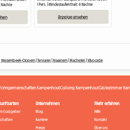
1 Pers. | Mindestaufenthalt: 4 Nächte
 3 Nächte
Anzeige ansehen
ehen
|
Wezembeek-Oppem |
Tervuren |
Kraainem |
Machelen |
Vilvoorde
ohngemeinschaften Kampenhout
Coliving Kampenhout
Gästezimmer Ka
kunftsarten
Unternehmen
Mehr erfahren
im Gastgeber
Blog
Hilfe
chaften
Karriere
Kontakt
Presse
Über uns