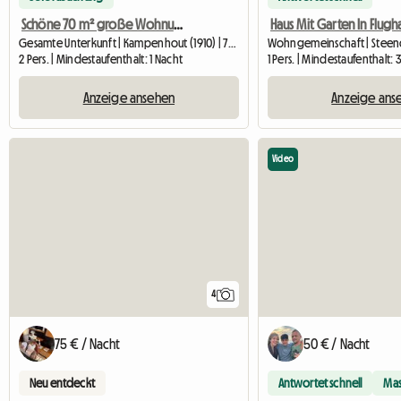
Schöne 70 m² große Wohnung unweit des Flughafens Zaventem
Gesamte Unterkunft | Kampenhout (1910) | 70 M2
2 Pers. | Mindestaufenthalt: 1 Nacht
1 Pers. | Mindestaufenthalt:
Anzeige ansehen
Anzeige ans
Video
4
75 € / Nacht
50 € / Nacht
Neu entdeckt
Antwortet schnell
Mas