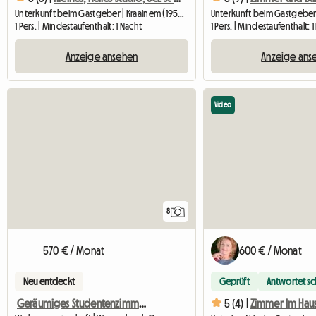
Unterkunft beim Gastgeber | Kraainem (1950) | 25 M2
1 Pers. | Mindestaufenthalt: 1 Nacht
1 Pers. | Mindestaufenthalt: 
Anzeige ansehen
Anzeige ans
Video
8
570 € / Monat
600 € / Monat
Neu entdeckt
Geprüft
Antwortet sc
Geräumiges Studentenzimmer (Kot)
5 (4) |