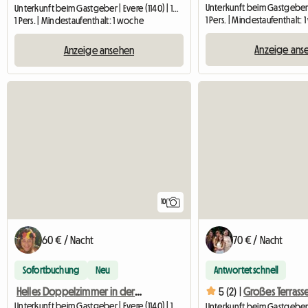
Unterkunft beim Gastgeber | Evere (1140) | 16 M2
1 Pers. | Mindestaufenthalt:
1 Pers. | Mindestaufenthalt: 1 woche
Anzeige ans
Anzeige ansehen
10
60 € / Nacht
70 € / Nacht
Sofortbuchung
Neu
Antwortet schnell
Helles Doppelzimmer in der Nähe der NATO und des Flughafens Brüssel
5 (2) |
Unterkunft beim Gastgeber | Evere (1140) | 16 M2