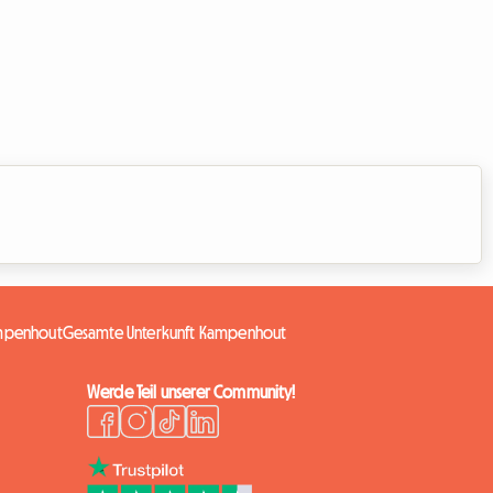
mpenhout
Gesamte Unterkunft Kampenhout
Werde Teil unserer Community!