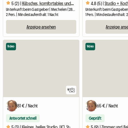
5 (2) |
Hübsches, komfortables und renoviertes Zimmer in der Nähe des Zentrums
4.8 (5) |
Unterkunft beim Gastgeber | Mechelen (2800) | 18 M2
2 Pers. | Mindestaufenthalt: 1 Nacht
1 Pers. | Mindestaufenthalt
Anzeige ansehen
Anzeige ans
Video
Video
9
81 € / Nacht
65 € / Nacht
Antwortet schnell
Geprüft
5 (3) |
Kleines, helles Studio, UCL St-Luc, Metro, Komfort und Qualität
5 (9) |