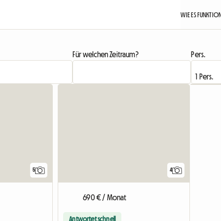
WIE ES FUNKTIO
Für welchen Zeitraum?
Pers.
5
4
690 € / Monat
Antwortet schnell