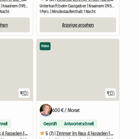
Unterkunft beim Gastgeber | Kraainem (1950) | 16 M2
Unterkunft beim Gastgeber | Kraainem (1950) | 12 M2
1 Nacht
1 Pers. | Mindestaufenthalt: 1 Nacht
ehen
Anzeige ansehen
Video
12
11
600 € / Monat
hnell
Geprüft
Antwortet schnell
Zimmer Im Haus 4 Fassaden Freundlich 11m2
5 (7) |
Zimmer Im Haus 4 Fassaden Freundlich 12m2