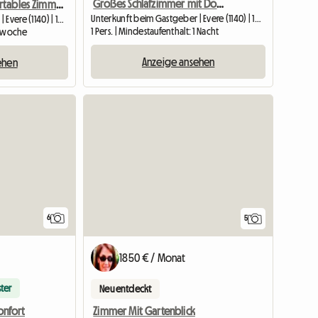
Großes Schlafzimmer mit Doppelbett und Schreibtisch
Großes, komfortables Zimmer
Unterkunft beim Gastgeber | Evere (1140) | 16 M2
Unterkunft beim Gastgeber | Evere (1140) | 16 M2
1 Pers. | Mindestaufenthalt: 1 Nacht
 1 woche
Anzeige ansehen
ehen
6
5
1850 € / Monat
ter
Neu entdeckt
onfort
Zimmer Mit Gartenblick