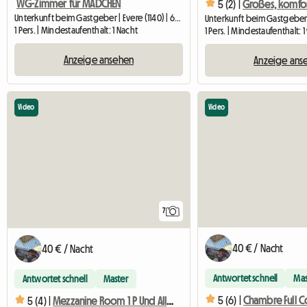
WG-Zimmer für MÄDCHEN
5 (2) |
Unterkunft beim Gastgeber | Evere (1140) | 65 M2
1 Pers. | Mindestaufenthalt: 1 Nacht
1 Pers. | Mindestaufenthalt:
Anzeige ansehen
Anzeige ans
Video
Video
7
40 € / Nacht
40 € / Nacht
Antwortet schnell
Mas
Antwortet schnell
Master
5 (6) |
Chambre Full C
5 (4) |
Mezzanine Room 1 P Und Alle Annehmlichkeiten Eines Hauses