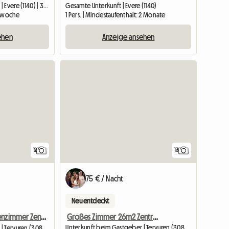
Gesamte Unterkunft | Evere (1140)
Unterkunft beim Gastgeber | Evere (1140) | 32 M2
1 Pers. | Mindestaufenthalt: 2 Monate
 1 woche
Anzeige ansehen
ehen
12
13
75 € / Nacht
Neu entdeckt
Großes Zimmer 26m2 Zentrum Tervuren-Nähe Brüssel/Leuven
Großes Terrassenzimmer Zentrum Tervuren In Der Nähe Von Bxl / Leuven
Unterkunft beim Gastgeber | Tervuren (3080) | 26 M2
Unterkunft beim Gastgeber | Tervuren (3080) | 18 M2