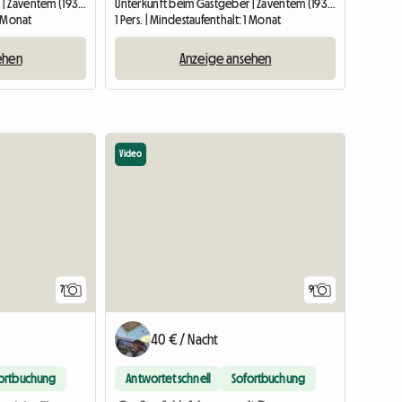
Unterkunft beim Gastgeber | Zaventem (1932) | 25 M2
Unterkunft beim Gastgeber | Zaventem (1932) | 25 M2
1 Monat
1 Pers. | Mindestaufenthalt: 1 Monat
ehen
Anzeige ansehen
Video
7
9
40 € / Nacht
ortbuchung
Antwortet schnell
Sofortbuchung