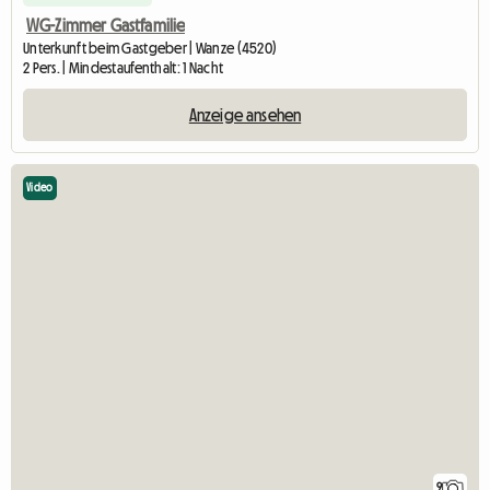
WG-Zimmer Gastfamilie
Unterkunft beim Gastgeber | Wanze (4520)
2 Pers. | Mindestaufenthalt: 1 Nacht
Anzeige ansehen
Video
9