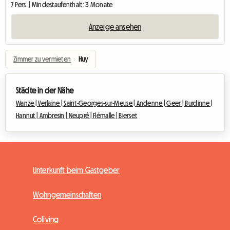
7 Pers. | Mindestaufenthalt: 3 Monate
Anzeige ansehen
Zimmer zu vermieten
›
Huy
Städte in der Nähe
Wanze |
Verlaine |
Saint-Georges-sur-Meuse |
Andenne |
Geer |
Burdinne |
Hannut |
Ambresin |
Neupré |
Flémalle |
Bierset
Unterkunft beim Gastgeber
Wohngemeinschaften
Coliving