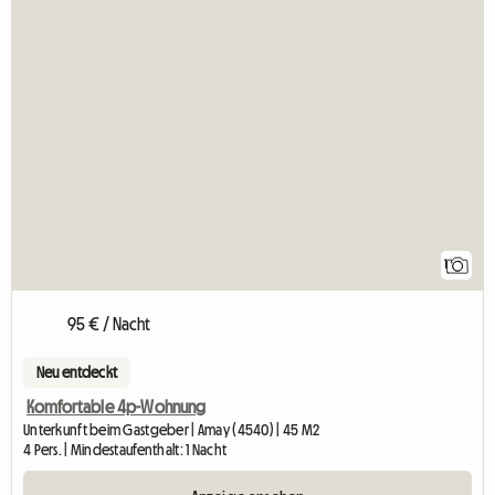
Zur An
1
95 € / Nacht
Neu entdeckt
Komfortable 4p-Wohnung
Unterkunft beim Gastgeber | Amay (4540) | 45 M2
4 Pers. | Mindestaufenthalt: 1 Nacht