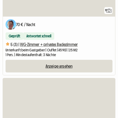
9
70 € / Nacht
Geprüft
Antwortet schnell
5 (3) |
WG-Zimmer + privates Badezimmer
Unterkunft beim Gastgeber | Ouffet (4590) | 25 M2
1 Pers. | Mindestaufenthalt: 3 Nächte
Anzeige ansehen