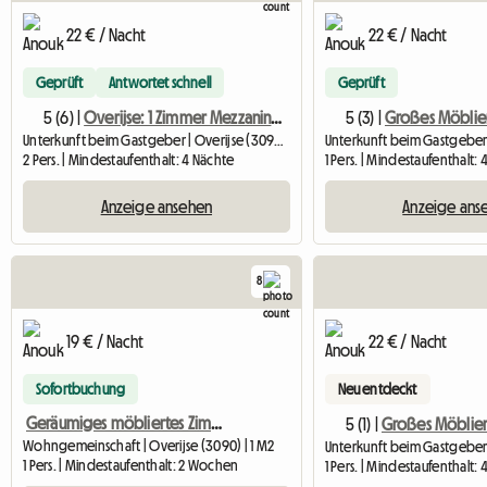
22 € / Nacht
22 € / Nacht
Geprüft
Antwortet schnell
Geprüft
5 (6) |
Overijse: 1 Zimmer Mezzanine Bed 18m2 In Großem Künstlerhaus
5 (3) |
Unterkunft beim Gastgeber | Overijse (3090) | 18 M2
2 Pers. | Mindestaufenthalt: 4 Nächte
1 Pers. | Mindestaufenthalt:
Anzeige ansehen
Anzeige ans
8
19 € / Nacht
22 € / Nacht
Sofortbuchung
Neu entdeckt
Geräumiges möbliertes Zimmer (+/- 35 m²), genannt „Lichtraum“
5 (1) |
Wohngemeinschaft | Overijse (3090) | 1 M2
1 Pers. | Mindestaufenthalt: 2 Wochen
1 Pers. | Mindestaufenthalt: