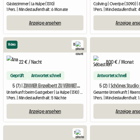
Gästezimmer | La Hulpe (1310)
Coliving | Overijse (3090) |
1 Pers. | Mindestaufenthalt: 6 Monate
1 Pers. | Mindestaufenthalt:
Anzeige ansehen
Anzeige ans
Video
13
22 € / Nacht
800 € / Monat
Geprüft
Antwortet schnell
Antwortet schnell
5 (7) |
ZIMMER Einzelbett ZU VERMIETEN – KURZE AUFENTHALTE
5 (2) |
Unterkunft beim Gastgeber | La Hulpe (1310) | 11 M2
Gesamte Unterkunft | Rixens
1 Pers. | Mindestaufenthalt: 5 Nächte
1 Pers. | Mindestaufenthalt: 
Anzeige ansehen
Anzeige ans
7