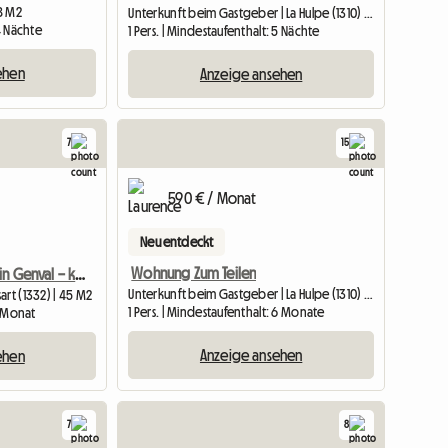
 8 M2
Unterkunft beim Gastgeber | La Hulpe (1310) | 14 M2
 4 Nächte
1 Pers. | Mindestaufenthalt: 5 Nächte
ehen
Anzeige ansehen
7
15
590 € / Monat
Neu entdeckt
Wohnung Zum Teilen
Schönes Studio in Genval – komplett möbliert – in der Nähe des Bahnhofs
Unterkunft beim Gastgeber | La Hulpe (1310) | 30 M2
art (1332) | 45 M2
1 Pers. | Mindestaufenthalt: 6 Monate
1 Monat
Anzeige ansehen
ehen
7
8