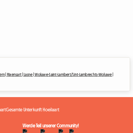
em |
Rixensart |
Lasne |
Woluwe-Saint-Lambert/Sint-Lambrechts-Woluwe |
aart
Gesamte Unterkunft Hoeilaart
Werde Teil unserer Community!