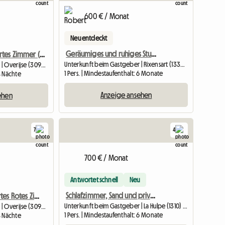
600 € / Monat
Neu entdeckt
Geräumiges und ruhiges Studentenzimmer
Großes Möbliertes Zimmer (18m2) 1 P. Bett Im Haus Des Künstlers
Unterkunft beim Gastgeber | Rixensart (1332) | 21 M2
Unterkunft beim Gastgeber | Overijse (3090) | 18 M2
1 Pers. | Mindestaufenthalt: 6 Monate
 4 Nächte
Anzeige ansehen
ehen
7
4
700 € / Monat
Antwortet schnell
Neu
Schlafzimmer, Sand und privates Wohnzimmer
Großes Möbliertes Rotes Zimmer 18m2 Im Haus Des Künstlers
Unterkunft beim Gastgeber | La Hulpe (1310) | 30 M2
Unterkunft beim Gastgeber | Overijse (3090) | 18 M2
1 Pers. | Mindestaufenthalt: 6 Monate
 4 Nächte