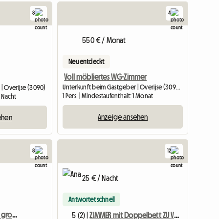
8
4
550 € / Monat
Neu entdeckt
Voll möbliertes WG-Zimmer
Unterkunft beim Gastgeber | Overijse (3090) | 16 M2
| Overijse (3090)
1 Pers. | Mindestaufenthalt: 1 Monat
1 Nacht
Anzeige ansehen
ehen
8
12
25 € / Nacht
Antwortet schnell
„Cabin“-Zimmer 8m2 im großen Künstlerhaus
5 (2) |
ZIMMER mit Doppelbett ZU VERMIETEN – KURZE AUFENTHALTE