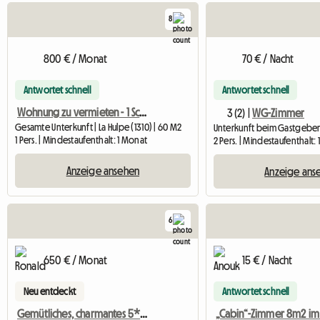
8
800 € / Monat
70 € / Nacht
Antwortet schnell
Antwortet schnell
Wohnung zu vermieten - 1 Schlafzimmer
3 (2) |
WG-Zimmer
Gesamte Unterkunft | La Hulpe (1310) | 60 M2
Unterkunft beim Gastgeber 
1 Pers. | Mindestaufenthalt: 1 Monat
2 Pers. | Mindestaufenthalt: 
Anzeige ansehen
Anzeige ans
6
650 € / Monat
15 € / Nacht
Neu entdeckt
Antwortet schnell
Gemütliches, charmantes 5* Loft