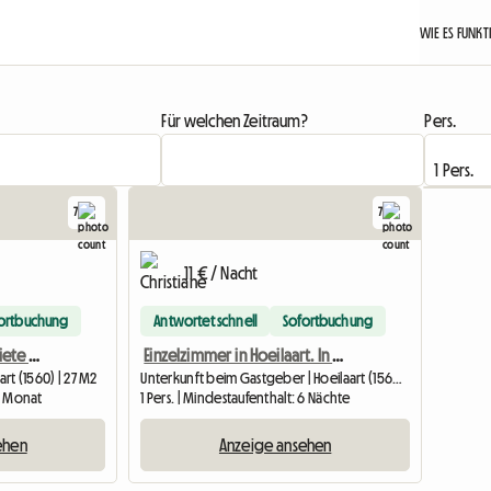
WIE ES FUNK
Für welchen Zeitraum?
Pers.
7
7
11 € / Nacht
ortbuchung
Antwortet schnell
Sofortbuchung
Studio-Apartment zur Miete in Hoeillart, zwischen Louvain-la-Neuve und Waterloo
Einzelzimmer in Hoeilaart. In der Nähe von LLN, Waterloo
rt (1560) | 27 M2
Unterkunft beim Gastgeber | Hoeilaart (1560) | 15 M2
 1 Monat
1 Pers. | Mindestaufenthalt: 6 Nächte
ehen
Anzeige ansehen