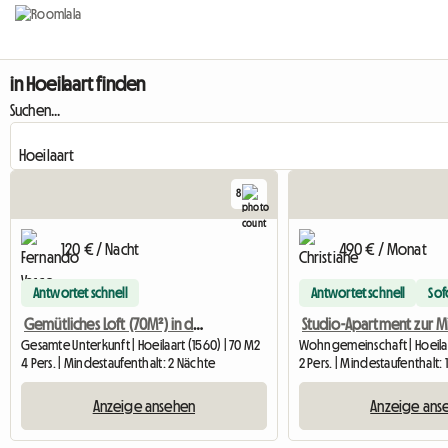
in Hoeilaart finden
Suchen...
8
120 € / Nacht
490 € / Monat
Antwortet schnell
Antwortet schnell
Sof
Gemütliches Loft (70M²) in der grünen Lunge von Brüssel mit Zugang zu
Gesamte Unterkunft | Hoeilaart (1560) | 70 M2
Wohngemeinschaft | Hoeilaa
4 Pers. | Mindestaufenthalt: 2 Nächte
2 Pers. | Mindestaufenthalt:
Anzeige ansehen
Anzeige ans