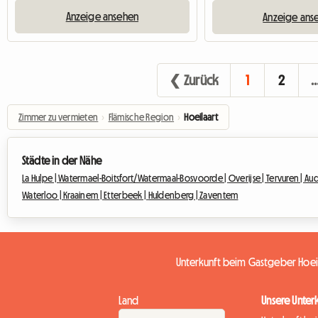
Anzeige ansehen
Anzeige ans
❮ Zurück
1
2
Zimmer zu vermieten
›
Flämische Region
›
Hoeilaart
Städte in der Nähe
La Hulpe |
Watermael-Boitsfort/Watermaal-Bosvoorde |
Overijse |
Tervuren |
Au
Waterloo |
Kraainem |
Etterbeek |
Huldenberg |
Zaventem
Unterkunft beim Gastgeber Hoei
Land
Unsere Unter