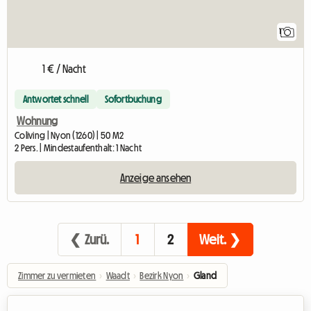
1
1 € / Nacht
Antwortet schnell
Sofortbuchung
Wohnung
Coliving | Nyon (1260) | 50 M2
2 Pers. | Mindestaufenthalt: 1 Nacht
Anzeige ansehen
❮ Zurü.
1
2
Weit. ❯
Zimmer zu vermieten
›
Waadt
›
Bezirk Nyon
›
Gland