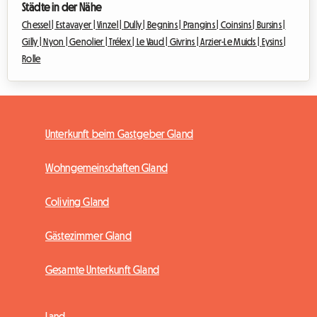
Städte in der Nähe
Chessel |
Estavayer |
Vinzel |
Dully |
Begnins |
Prangins |
Coinsins |
Bursins |
Gilly |
Nyon |
Genolier |
Trélex |
Le Vaud |
Givrins |
Arzier-Le Muids |
Eysins |
Rolle
Unterkunft beim Gastgeber Gland
Wohngemeinschaften Gland
Coliving Gland
Gästezimmer Gland
Gesamte Unterkunft Gland
Land