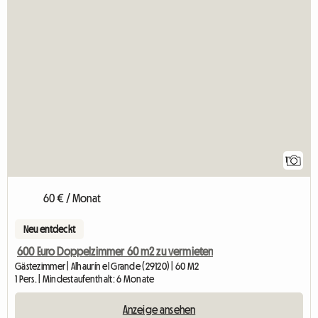
Zur Anze
1
60 € / Monat
Neu entdeckt
600 Euro Doppelzimmer 60 m2 zu vermieten
Gästezimmer | Alhaurín el Grande (29120) | 60 M2
1 Pers. | Mindestaufenthalt: 6 Monate
Anzeige ansehen