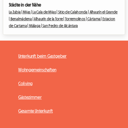
Städte in der Nähe
La Zubia |
Mijas |
La Cala de Mijas |
Sitio de Calahonda |
Alhaurín el Grande
|
Benalmádena |
Alhaurín de la Torre |
Torremolinos |
Cártama |
Estacion
de Cartama |
Málaga |
San Pedro de Alcántara
Unterkunft beim Gastgeber
Wohngemeinschaften
Coliving
Gästezimmer
Gesamte Unterkunft