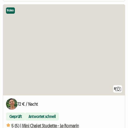
Video
8
72 € / Nacht
Geprüft
Antwortet schnell
5 (5) |
Mini Chalet Studette - Le Romarin