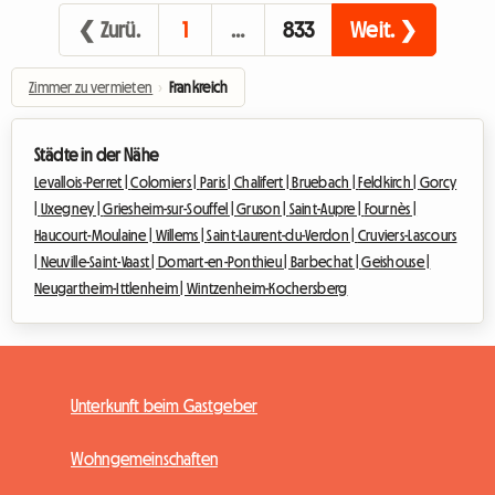
❮ Zurü.
1
…
833
Weit. ❯
Zimmer zu vermieten
›
Frankreich
Städte in der Nähe
Levallois-Perret |
Colomiers |
Paris |
Chalifert |
Bruebach |
Feldkirch |
Gorcy
|
Uxegney |
Griesheim-sur-Souffel |
Gruson |
Saint-Aupre |
Fournès |
Haucourt-Moulaine |
Willems |
Saint-Laurent-du-Verdon |
Cruviers-Lascours
|
Neuville-Saint-Vaast |
Domart-en-Ponthieu |
Barbechat |
Geishouse |
Neugartheim-Ittlenheim |
Wintzenheim-Kochersberg
Unterkunft beim Gastgeber
Wohngemeinschaften