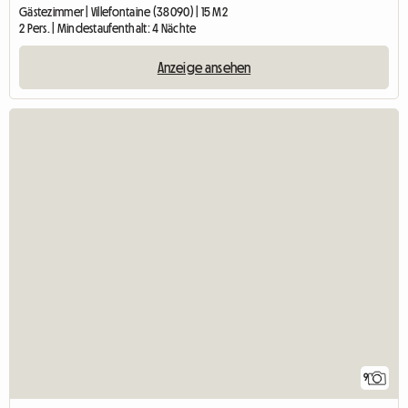
Gästezimmer | Villefontaine (38090) | 15 M2
2 Pers. | Mindestaufenthalt: 4 Nächte
Anzeige ansehen
9