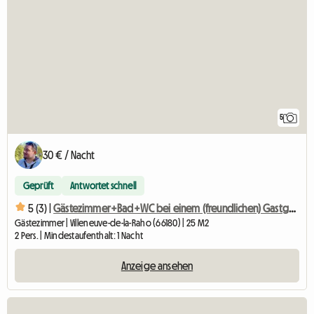
5
30 € / Nacht
Geprüft
Antwortet schnell
5 (3) |
Gästezimmer+Bad+WC bei einem (freundlichen) Gastgeber
Gästezimmer | Villeneuve-de-la-Raho (66180) | 25 M2
2 Pers. | Mindestaufenthalt: 1 Nacht
Anzeige ansehen