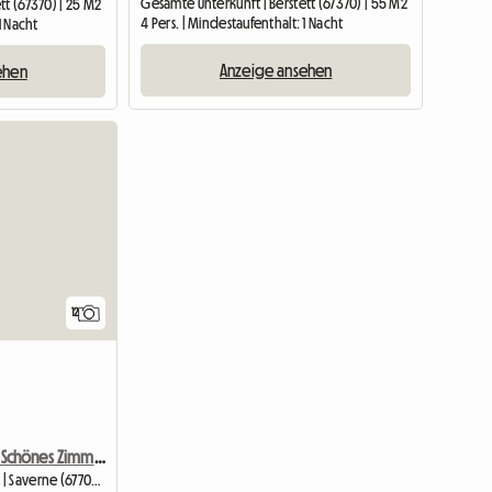
Gesamte Unterkunft | Berstett (67370) | 55 M2
tt (67370) | 25 M2
4 Pers. | Mindestaufenthalt: 1 Nacht
1 Nacht
Anzeige ansehen
ehen
12
Mieten Sie Ein Schönes Zimmer In Einer Neuen Wohnung
Unterkunft beim Gastgeber | Saverne (67700) | 10 M2