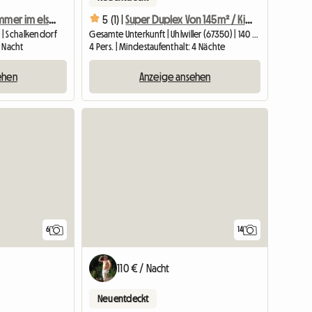
Großes Schlafzimmer im elsässischen Haus
5 (1) |
Super Duplex Von 145m² / Kindertagesstätte Möglich
 | Schalkendorf
Gesamte Unterkunft | Uhlwiller (67350) | 140 M2
1 Nacht
4 Pers. | Mindestaufenthalt: 4 Nächte
ehen
Anzeige ansehen
6
14
110 € / Nacht
Neu entdeckt