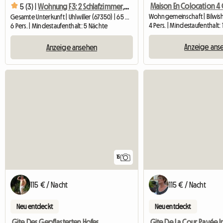
5 (3) |
Wohnung F3; 2 Schlafzimmer, Komfortables Kinderzimmer In Opt°
Wohngemeinschaft | Bilwish
Gesamte Unterkunft | Uhlwiller (67350) | 65 M2
4 Pers. | Mindestaufenthalt:
6 Pers. | Mindestaufenthalt: 5 Nächte
Anzeige ans
Anzeige ansehen
15
115 € / Nacht
115 € / Nacht
Neu entdeckt
Neu entdeckt
Gite Des Gepflasterten Hofes