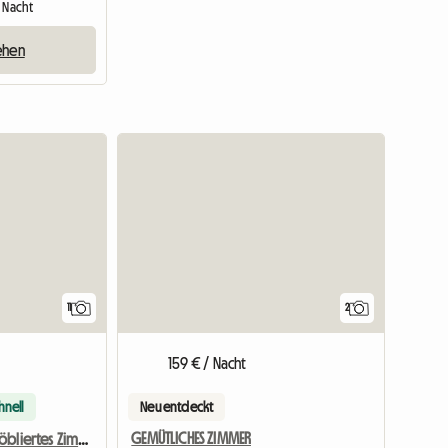
1 Nacht
ehen
11
2
159 € / Nacht
hnell
Neu entdeckt
GEMÜTLICHES ZIMMER
Sehr Schönes Möbliertes Zimmer In Saverne