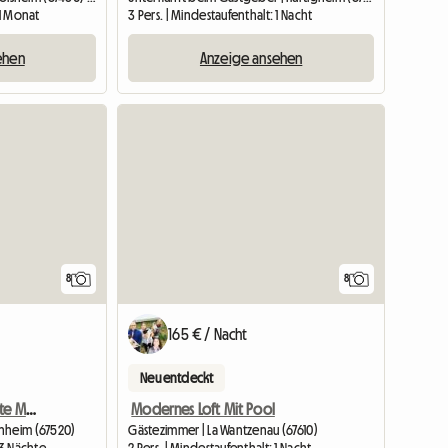
 1 Monat
3 Pers. | Mindestaufenthalt: 1 Nacht
ehen
Anzeige ansehen
8
8
165 € / Nacht
Neu entdeckt
Modernes Loft Mit Pool
Standort Stellenangebote Marlenheim
Gästezimmer | La Wantzenau (67610)
enheim (67520)
2 Pers. | Mindestaufenthalt: 1 Nacht