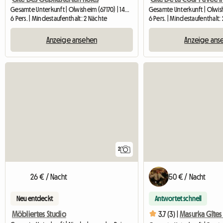
Gesamte Unterkunft | Olwisheim (67170) | 140 M2
6 Pers. | Mindestaufenthalt: 2 Nächte
6 Pers. | Mindestaufenthalt:
Anzeige ansehen
Anzeige ans
2
26 € / Nacht
50 € / Nacht
Neu entdeckt
Antwortet schnell
Möbliertes Studio
3.7 (3) |
Masurka Gîtes 