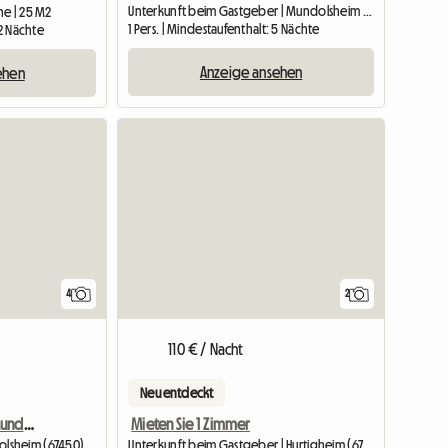
Unterkunft beim Gastgeber | Mundolsheim (67450) | 25 M2
ne | 25 M2
1 Pers. | Mindestaufenthalt: 5 Nächte
 2 Nächte
Anzeige ansehen
ehen
Zur Anzeige
4
2
110 € / Nacht
Neu entdeckt
Wohngemeinschaft in Mundolsheim
Mieten Sie 1 Zimmer
Wohngemeinschaft | Mundolsheim (67450) | 20 M2
Unterkunft beim Gastgeber | Hurtigheim (67117) | 12 M2