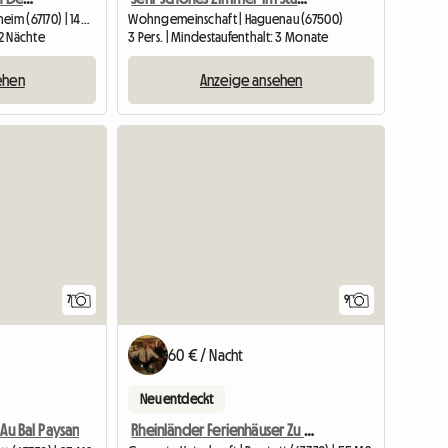
Gesamte Unterkunft | Olwisheim (67170) | 140 M2
Wohngemeinschaft | Haguenau (67500)
 2 Nächte
3 Pers. | Mindestaufenthalt: 3 Monate
ehen
Anzeige ansehen
Zur Anzeige
7
9
60 € / Nacht
Neu entdeckt
Rheinländer Ferienhäuser Zu Vermieten Au Bal Paysan
Au Bal Paysan