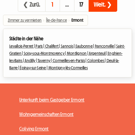
❮ Zurü.
1
…
17
Weit. ❯
Zimmer zu vermieten
›
Île-de-France
›
Ermont
Städte in der Nähe
Levallois-Perret |
Paris |
Chalifert |
Sannois |
Eaubonne |
Franconville |
Saint-
Gratien |
Soisy-sous-Montmorency |
Montlignon |
Argenteuil |
Enghien-
les-Bains |
Andilly |
Taverny |
Cormeilles-en-Parisis |
Colombes |
Deuil-la-
Barre |
Épinay-sur-Seine |
Montigny-lès-Cormeilles
Unterkunft beim Gastgeber Ermont
Wohngemeinschaften Ermont
Coliving Ermont