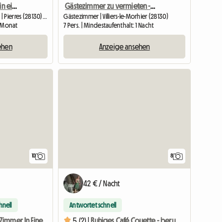
Mieten einer Unterkunft in einem Privathaus pro Monat oder Jahr
Gästezimmer zu vermieten - "Les Chandelles" - Alle Annehmlichkeiten,
Unterkunft beim Gastgeber | Pierres (28130) | 9 M2
Gästezimmer | Villiers-le-Morhier (28130)
1 Monat
7 Pers. | Mindestaufenthalt: 1 Nacht
ehen
Anzeige ansehen
10
8
42 € / Nacht
hnell
Antwortet schnell
Angenehmes Zimmer In Einem Ruhigen Haus
5 (2) |
Ruhiges Café Couette - beruflich oder touristisch