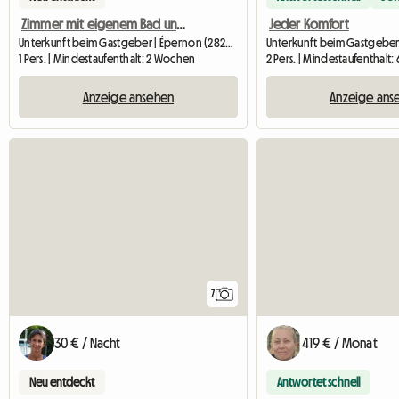
Zimmer mit eigenem Bad und netter Besitzer :-)
Jeder Komfort
Unterkunft beim Gastgeber | Épernon (28230) | 80 M2
1 Pers. | Mindestaufenthalt: 2 Wochen
2 Pers. | Mindestaufenthalt:
Anzeige ansehen
Anzeige ans
7
30 € / Nacht
419 € / Monat
Neu entdeckt
Antwortet schnell