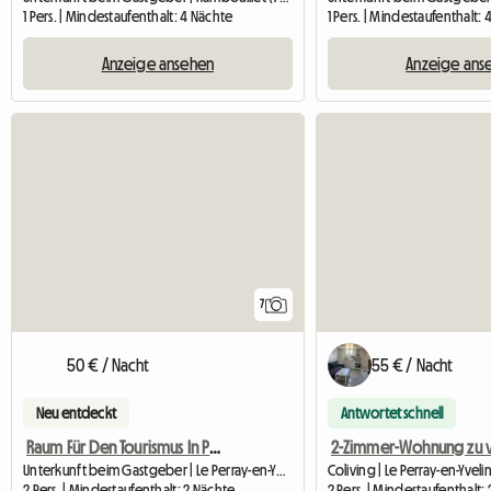
1 Pers. | Mindestaufenthalt: 4 Nächte
1 Pers. | Mindestaufenthalt:
Anzeige ansehen
Anzeige ans
7
50 € / Nacht
55 € / Nacht
Neu entdeckt
Antwortet schnell
Raum Für Den Tourismus In Paris Und In Den Yvelines
Unterkunft beim Gastgeber | Le Perray-en-Yvelines (78610) | 30 M2
Coliving | Le Perray-en-Yveli
2 Pers. | Mindestaufenthalt: 2 Nächte
2 Pers. | Mindestaufenthalt: