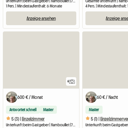
Unterkunft beim Gastgeber | Rambouillet (78120) | 18 M2
1 Pers. | Mindestaufenthalt: 6 Monate
4 Pers. | Mindestaufenthalt:
Anzeige ansehen
Anzeige ans
6
600 € / Monat
60 € / Nacht
Antwortet schnell
Master
Master
5 (3) |
Einzelzimmer
5 (1) |
Einzelzimmerve
Unterkunft beim Gastgeber | Rambouillet (78120) | 16 M2