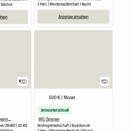
2 Pers. | Mindestaufenthalt: 1 Nacht
 4 Nächte
Anzeige ansehen
ehen
Zur Anz
18
1
500 € / Monat
Antwortet schnell
2-Zimmer-Wohnung zu vermieten
WG Zimmer
nes (78610) | 42 M2
Wohngemeinschaft | Bourdonné
 2 Nächte
3 Pers. | Mindestaufenthalt: 1 Monat