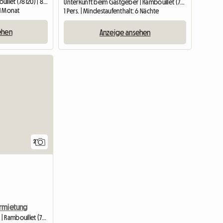
Gesamte Unterkunft | Rambouillet (78120) | 80 M2
Unterkunft beim Gastgeber | Rambouillet (78120) | 15 M2
 1 Monat
1 Pers. | Mindestaufenthalt: 6 Nächte
ehen
Anzeige ansehen
Zur Anzei
2
rmietung
Unterkunft beim Gastgeber | Rambouillet (78120) | 16 M2