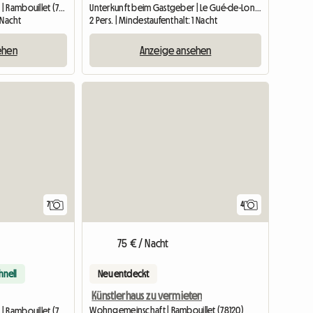
Unterkunft beim Gastgeber | Rambouillet (78120) | 9 M2
Unterkunft beim Gastgeber | Le Gué-de-Longroi (28700) | 15 M2
1 Nacht
2 Pers. | Mindestaufenthalt: 1 Nacht
ehen
Anzeige ansehen
Zur Anzeige
7
4
75 € / Nacht
hnell
Neu entdeckt
Künstlerhaus zu vermieten
Wohngemeinschaft | Rambouillet (78120)
Unterkunft beim Gastgeber | Rambouillet (78120) | 10 M2