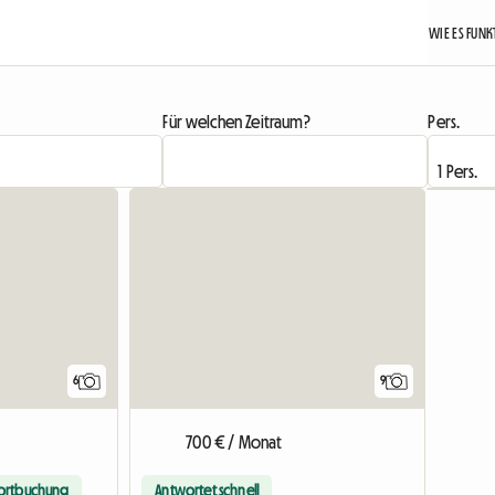
WIE ES FUN
Für welchen Zeitraum?
Pers.
6
9
700 € / Monat
ortbuchung
Antwortet schnell