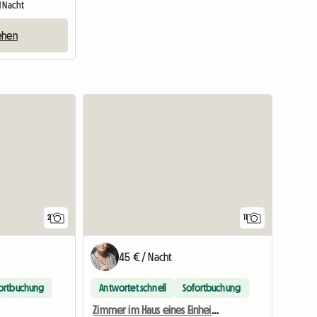
1 Nacht
ehen
Zur Anzei
2
11
45 € / Nacht
ortbuchung
Antwortet schnell
Sofortbuchung
Zimmer im Haus eines Einheimischen, tage- oder wochenweise zu mieten