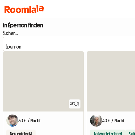
in Épernon finden
Suchen...
22
30 € / Nacht
40 € / Nacht
Neu entdeckt
Antwortet schnell
Sof