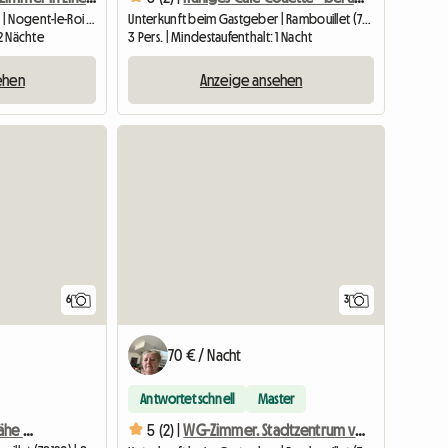
Unterkunft beim Gastgeber | Nogent-le-Roi (28210) | 15 M2
Unterkunft beim Gastgeber | Rambouillet (78120) | 18 M2
 2 Nächte
3 Pers. | Mindestaufenthalt: 1 Nacht
ehen
Anzeige ansehen
6
3
70 € / Nacht
Antwortet schnell
Master
Modernes Haus in der Nähe von Geschäften, Bahnhof, Schule, Park
5 (2) |
WG-Zimmer. Stadtzentrum von Rambouillet