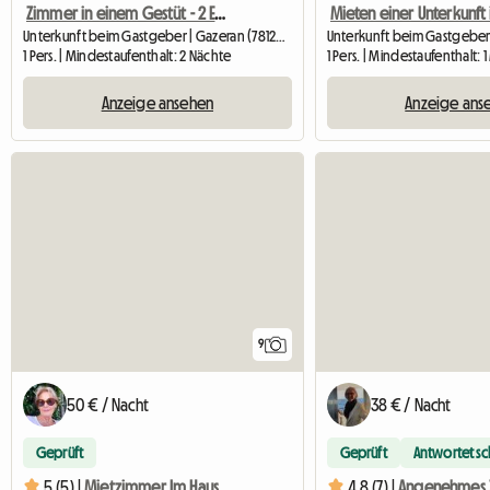
Zimmer in einem Gestüt - 2 Einzelbetten
Unterkunft beim Gastgeber | Gazeran (78125) | 12 M2
1 Pers. | Mindestaufenthalt: 2 Nächte
1 Pers. | Mindestaufenthalt: 
Anzeige ansehen
Anzeige ans
9
50 € / Nacht
38 € / Nacht
Geprüft
Geprüft
Antwortet sc
5 (5) |
Mietzimmer Im Haus
4.8 (7) |