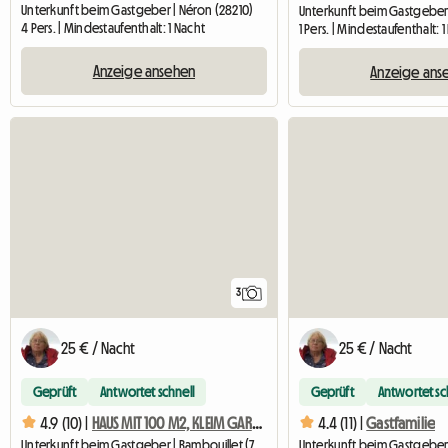
Unterkunft beim Gastgeber | Néron (28210)
4 Pers. | Mindestaufenthalt: 1 Nacht
1 Pers. | Mindestaufenthalt: 
Anzeige ansehen
Anzeige ans
3
25 € / Nacht
25 € / Nacht
Geprüft
Antwortet schnell
Geprüft
Antwortet sc
4.9 (10) |
HAUS MIT 100 M2, KLEIM GARTEN, RUHIGE LAGE
4.4 (11) |
Gastfamilie
Unterkunft beim Gastgeber | Rambouillet (78120) | 11 M2