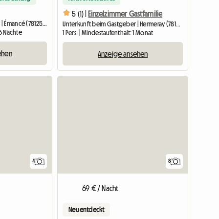
5 (1) |
Einzelzimmer Gastfamilie
Unterkunft beim Gastgeber | Émancé (78125) | 22 M2
Unterkunft beim Gastgeber | Hermeray (78125) | 27 M2
 6 Nächte
1 Pers. | Mindestaufenthalt: 1 Monat
ehen
Anzeige ansehen
4
8
69 € / Nacht
Neu entdeckt