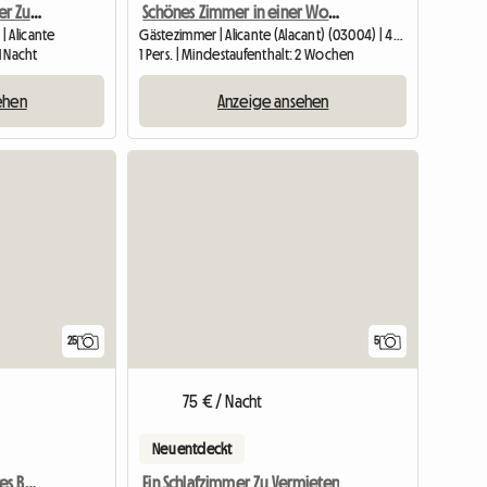
Wohnzimmer, Mit Zimmer Zur Terrasse, Gültig Für Vier Personen
Schönes Zimmer in einer Wohngemeinschaft in Alicante zu vermieten
| Alicante
Gästezimmer | Alicante (Alacant) (03004) | 45 M2
1 Nacht
1 Pers. | Mindestaufenthalt: 2 Wochen
ehen
Anzeige ansehen
25
5
75 € / Nacht
Neu entdeckt
Doppelzimmer + privates Badezimmer in einer Wohngemeinschaft in Alicante
Ein Schlafzimmer Zu Vermieten