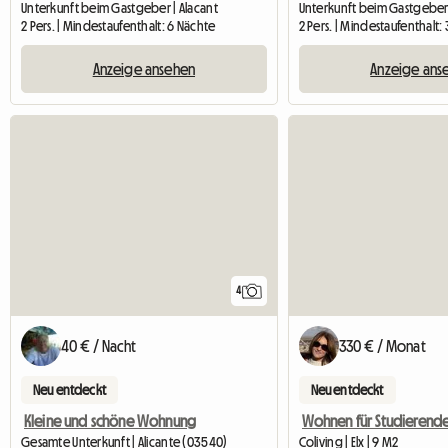
Unterkunft beim Gastgeber | Alacant
2 Pers. | Mindestaufenthalt: 6 Nächte
2 Pers. | Mindestaufenthalt:
Anzeige ansehen
Anzeige ans
4
40 € / Nacht
330 € / Monat
Neu entdeckt
Neu entdeckt
Kleine und schöne Wohnung
Gesamte Unterkunft | Alicante (03540)
Coliving | Elx | 9 M2