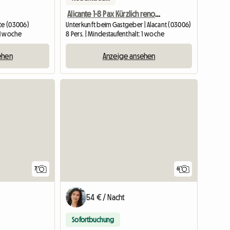
Alicante 1-8 Pax Kürzlich renoviert
nte (03006)
Unterkunft beim Gastgeber | Alacant (03006)
: 1 woche
8 Pers. | Mindestaufenthalt: 1 woche
ehen
Anzeige ansehen
7
6
54 € / Nacht
Sofortbuchung