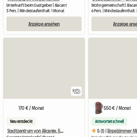
Unterkunft beim Gastgeber | Alacant
Wohngemeinschaft | Alacant
3 Pers. | Mindestaufenthalt: 1 Monat
6 Pers. | Mindestaufenthalt
Anzeige ansehen
Anzeige ans
7
170 € / Monat
550 € / Monat
Neu entdeckt
Antwortet schnell
Stadtzentrum von Alicante, 5 Minuten vom Strand entfernt
5 (1) |