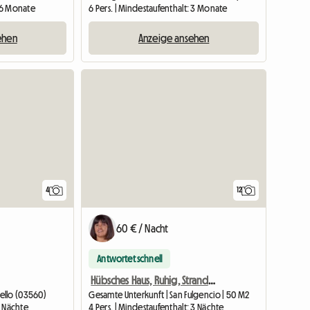
: 6 Monate
6 Pers. | Mindestaufenthalt: 3 Monate
ehen
Anzeige ansehen
4
12
60 € / Nacht
Antwortet schnell
Hübsches Haus, Ruhig, Strandnähe, Geschäfte, Wifi
ello (03560)
Gesamte Unterkunft | San Fulgencio | 50 M2
2 Nächte
4 Pers. | Mindestaufenthalt: 3 Nächte