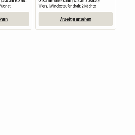
Unterkunft beim Gastgeber | Alacant (03540) | 12 M2
Gesamte Unterkunft | Alacant (03540)
1 Monat
1 Pers. | Mindestaufenthalt: 2 Nächte
ehen
Anzeige ansehen