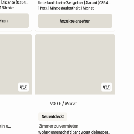
Unterkunft beim Gastgeber | Alicante (03540)
Unterkunft beim Gastgeber | Alacant (03540) | 12 M2
 3 Nächte
1 Pers. | Mindestaufenthalt: 1 Monat
ehen
Anzeige ansehen
4
6
900 € / Monat
Neu entdeckt
Wohnen für Studierende in einem separaten Zimmer
Zimmer zu vermieten
Wohngemeinschaft | Sant Vicent del Raspeig (03690) | 100 M2