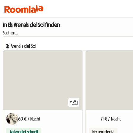
in Els Arenals del Sol finden
Suchen...
12
60 € / Nacht
71 € / Nacht
Antwortet schnell
Neu entdeckt