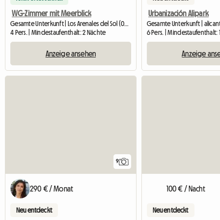
WG-Zimmer mit Meerblick
Urbanización Alipark
Gesamte Unterkunft | Los Arenales del Sol (03195) | 120 M2
Gesamte Unterkunft | alica
4 Pers. | Mindestaufenthalt: 2 Nächte
6 Pers. | Mindestaufenthalt
Anzeige ansehen
Anzeige ans
9
290 € / Monat
100 € / Nacht
Neu entdeckt
Neu entdeckt