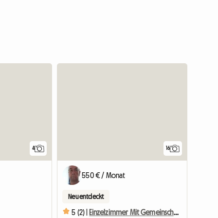
Zur Anzeige
4
16
550 € / Monat
Neu entdeckt
n
5 (2) |
Einzelzimmer Mit Gemeinschaftsbad Mieten