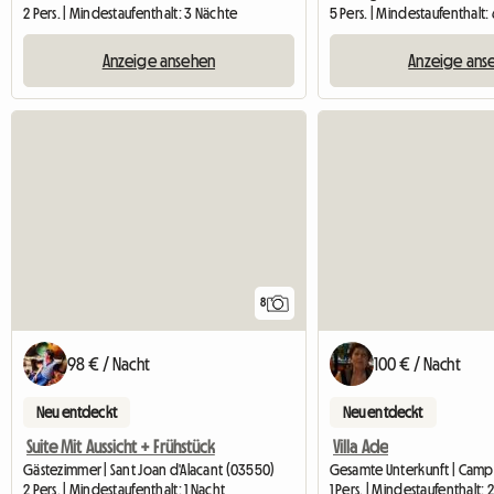
2 Pers. | Mindestaufenthalt: 3 Nächte
5 Pers. | Mindestaufenthalt
Anzeige ansehen
Anzeige ans
8
98 € / Nacht
100 € / Nacht
Neu entdeckt
Neu entdeckt
Suite Mit Aussicht + Frühstück
Villa Ade
Gästezimmer | Sant Joan d'Alacant (03550)
Gesamte Unterkunft | Camp
2 Pers. | Mindestaufenthalt: 1 Nacht
1 Pers. | Mindestaufenthalt: 