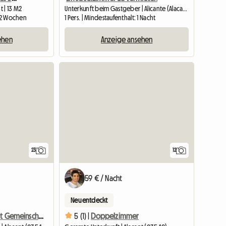
 | 13 M2
Unterkunft beim Gastgeber | Alicante (Alacant) (03015)
: 2 Wochen
1 Pers. | Mindestaufenthalt: 1 Nacht
ehen
Anzeige ansehen
23
12
59 € / Nacht
Neu entdeckt
Einzelzimmer Mit Gemeinschaftsbad Mieten
5 (1) |
Doppelzimmer