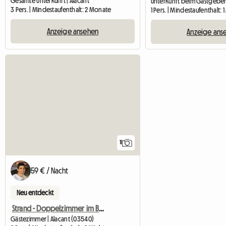
Gesamte Unterkunft | Alacant
3 Pers. | Mindestaufenthalt: 2 Monate
1 Pers. | Mindestaufenthalt: 
Anzeige ansehen
Anzeige ans
11
59 € / Nacht
Neu entdeckt
Strand - Doppelzimmer im Bungalow
Gästezimmer | Alacant (03540)