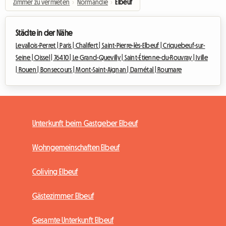
Zimmer zu vermieten
›
Normandie
›
Elbeuf
Städte in der Nähe
Levallois-Perret |
Paris |
Chalifert |
Saint-Pierre-lès-Elbeuf |
Criquebeuf-sur-
Seine |
Oissel |
76410 |
Le Grand-Quevilly |
Saint-Étienne-du-Rouvray |
Iville
|
Rouen |
Bonsecours |
Mont-Saint-Aignan |
Darnétal |
Roumare
Unterkunft beim Gastgeber Elbeuf
Wohngemeinschaften Elbeuf
Coliving Elbeuf
Gästezimmer Elbeuf
Gesamte Unterkunft Elbeuf