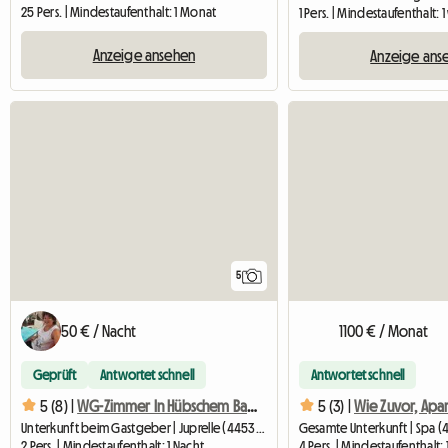
25 Pers. | Mindestaufenthalt: 1 Monat
1 Pers. | Mindestaufenthalt:
Anzeige ansehen
Anzeige ans
5
50 € / Nacht
1100 € / Monat
Geprüft
Antwortet schnell
Antwortet schnell
5 (8) |
WG-Zimmer In Hübschem Bauernhaus
5 (3) |
Unterkunft beim Gastgeber | Juprelle (4453) | 12 M2
Gesamte Unterkunft | Spa (4
2 Pers. | Mindestaufenthalt: 1 Nacht
4 Pers. | Mindestaufenthalt: