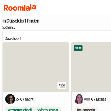
in Düsseldorf finden
Suchen...
Video
2
36 € / Nacht
900 € / Monat
Antwortet schnell
Sofortbuchung
Neu entdeckt