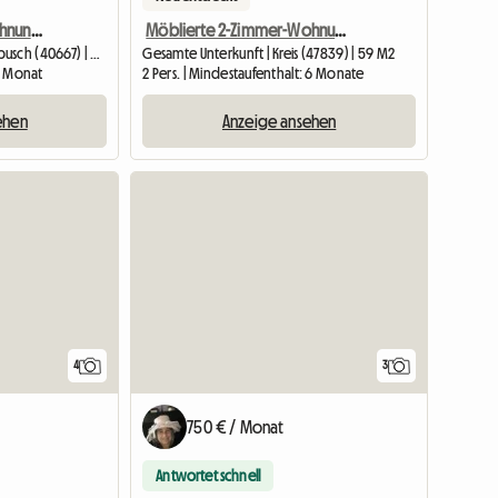
Kleine Dachgeschosswohnung Zu Vermieten
Möblierte 2-Zimmer-Wohnung
Gesamte Unterkunft | Meerbusch (40667) | 36 M2
Gesamte Unterkunft | Kreis (47839) | 59 M2
 1 Monat
2 Pers. | Mindestaufenthalt: 6 Monate
ehen
Anzeige ansehen
4
3
750 € / Monat
Antwortet schnell