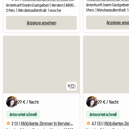
Unterkunft beim Gastgeber | Verviers (4800) | 16 M2
1 Pers. | Mindestaufenthalt: 
2 Pers. | Mindestaufenthalt: 1 woche
Anzeige ans
Anzeige ansehen
5
29 € / Nacht
29 € / Nacht
Antwortet schnell
Antwortet schnell
2 (1) |
Möblierte Zimmer In Verviers - Praktikanten, Studenten
4.7 (3) |
Möbliertes Zi