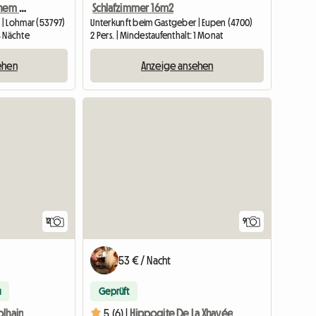
Zimmer Im Haus Mit Kleinem Büro Schöner Garten, Grill, Wasch
Schlafzimmer 16m2
 | Lohmar (53797)
Unterkunft beim Gastgeber | Eupen (4700)
 4 Nächte
2 Pers. | Mindestaufenthalt: 1 Monat
ehen
Anzeige ansehen
12
9
53 € / Nacht
u
Geprüft
olhain
5 (6) |
Hippogite De La Xhavée