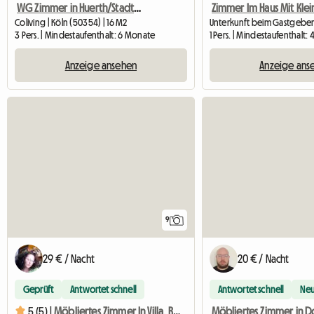
WG Zimmer in Huerth/Stadtgrenze Koeln
Coliving | Köln (50354) | 16 M2
Unterkunft beim Gastgeber
3 Pers. | Mindestaufenthalt: 6 Monate
1 Pers. | Mindestaufenthalt:
Anzeige ansehen
Anzeige ans
9
29 € / Nacht
20 € / Nacht
Geprüft
Antwortet schnell
Antwortet schnell
Ne
Möbliertes Zimmer in D
5 (5) |
Möbliertes Zimmer In Villa, Ruhig Gelegen In Verv