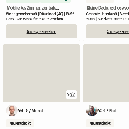
Möbliertes Zimmer, zentrale Lage in der Nähe des Hauptbahnhofs
Wohngemeinschaft | Düsseldorf (40) | 18 M2
1 Pers. | Mindestaufenthalt: 2 Wochen
2 Pers. | Mindestaufenthalt:
Anzeige ansehen
Anzeige ans
16
650 € / Monat
60 € / Nacht
Neu entdeckt
Neu entdeckt