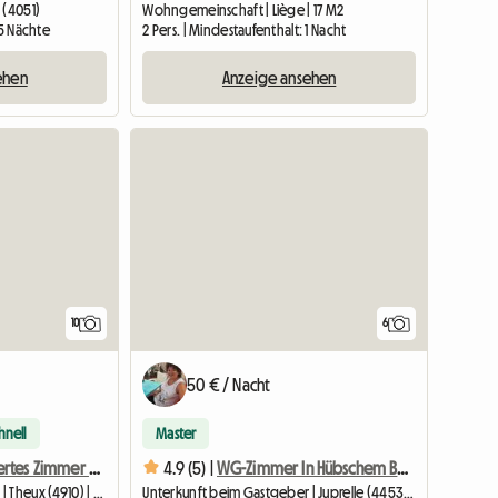
 (4051)
Wohngemeinschaft | Liège | 17 M2
 5 Nächte
2 Pers. | Mindestaufenthalt: 1 Nacht
ehen
Anzeige ansehen
10
6
50 € / Nacht
hnell
Master
Großes Möbliertes Zimmer Zu Vermieten
4.9 (5) |
WG-Zimmer In Hübschem Bauernhaus
Unterkunft beim Gastgeber | Theux (4910) | 25 M2
Unterkunft beim Gastgeber | Juprelle (4453) | 12 M2