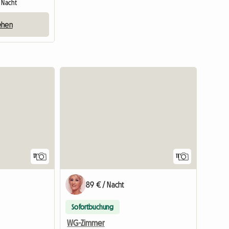
1 Nacht
ehen
17
11
89 € / Nacht
Sofortbuchung
WG-Zimmer