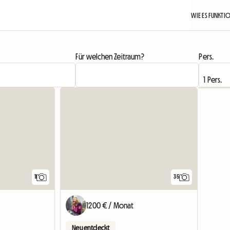
WIE ES FUNKTI
Für welchen Zeitraum?
Pers.
Zur Anzeige
11
35
1200 € / Monat
Neu entdeckt