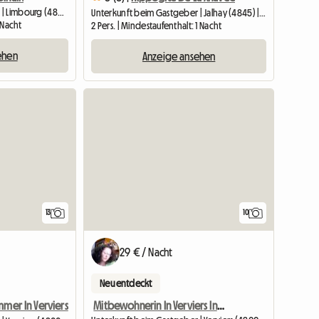
Unterkunft beim Gastgeber | Limbourg (4830) | 12 M2
Unterkunft beim Gastgeber | Jalhay (4845) | 12 M2
1 Nacht
2 Pers. | Mindestaufenthalt: 1 Nacht
ehen
Anzeige ansehen
13
10
29 € / Nacht
Neu entdeckt
Mitbewohnerin In Verviers In Einer Villa (möbliertes Zimmer
mmer In Verviers