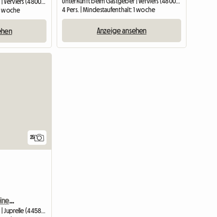
Unterkunft beim Gastgeber | Verviers (4800) | 16 M2
Unterkunft beim Gastgeber | Verviers (4800) | 16 M2
4 Pers. | Mindestaufenthalt: 1 woche
 1 woche
Anzeige ansehen
ehen
25
Charmantes Zimmer in einem Bauernhof aus dem Jahr 1740
Unterkunft beim Gastgeber | Juprelle (4458) | 22 M2