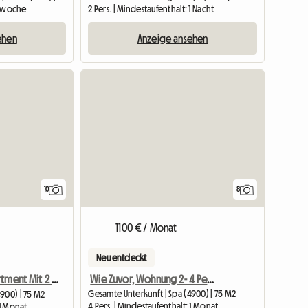
 1 woche
2 Pers. | Mindestaufenthalt: 1 Nacht
ehen
Anzeige ansehen
10
8
1100 € / Monat
Neu entdeckt
Wie Zuvor, Wohnung 2- 4 Personen Im Herzen Von Spa
Wie Zuvor, Apartment Mit 2 Schlafzimmern - 4 Personen Im Herzen Von
Gesamte Unterkunft | Spa (4900) | 75 M2
900) | 75 M2
4 Pers. | Mindestaufenthalt: 1 Monat
 1 Monat