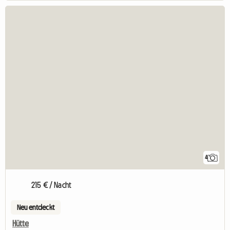
4
215 € / Nacht
Neu entdeckt
Hütte