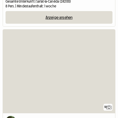
Gesamte Unterkunft | Sarlat-la-Canéda (24200)
8 Pers. | Mindestaufenthalt: 1 woche
Anzeige ansehen
10