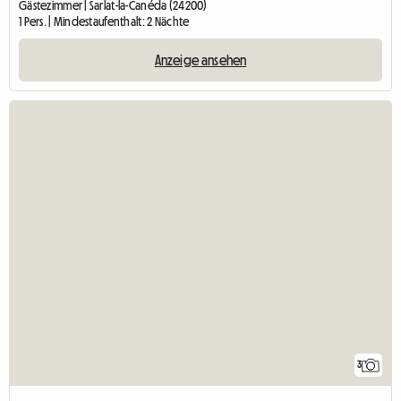
Gästezimmer | Sarlat-la-Canéda (24200)
1 Pers. | Mindestaufenthalt: 2 Nächte
Anzeige ansehen
3