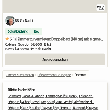
13
55 € / Nacht
Sofortbuchung
Neu
5 (1) |
Zimmer zu vermieten: Doppelbett (140 cm) mit eigenem Duschbad/WC
Coliving | Gourdon (46300) | 13 M2
18 Pers. | Mindestaufenthalt: 1 Nacht
Anzeige ansehen
Zimmer zu vermieten
›
Département Dordogne
›
Domme
Städte in der Nähe
Colomiers |
Sarlat-la-Canéda |
Campagnac-lès-Quercy |
Calviac-en-
Périgord |
Milhac |
Besse |
Rampoux |
Saint-Geniès |
Villefranche-du-
Périgord |
Catus |
Souillac |
Prayssac |
Puy-l’Évêque |
Nuzéjouls |
Crayssac