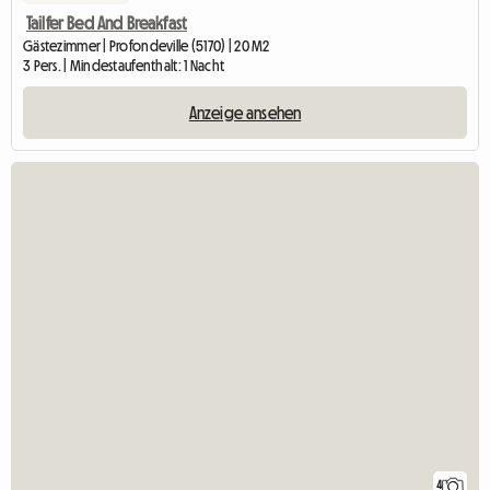
Tailfer Bed And Breakfast
Gästezimmer | Profondeville (5170) | 20 M2
3 Pers. | Mindestaufenthalt: 1 Nacht
Anzeige ansehen
4