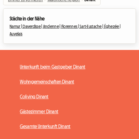
Städte in der Nähe
Namur |
Daverdisse |
Andenne |
Florennes |
Sart-Eustache |
Éghezée |
Auvelais
Unterkunft beim Gastgeber Dinant
Wohngemeinschaften Dinant
Coliving Dinant
Gästezimmer Dinant
Gesamte Unterkunft Dinant