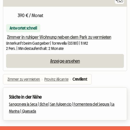
390 € / Monat
Antwortet schnell
Zimmer in ruhiger Wohnung neben dem Park zu vermieten
Unterkunft beim Gastgeber | Torrevella (03181) | 11 M2
2 Pers. | Mindestaufenthalt: 2 Monate
Anzeige ansehen
Zimmer zu vermieten
›
Provinz Alicante
›
Crevillent
Städte in der Nähe
Sangonera la Seca |
Elche |
San Fulgencio |
Formentera del Segura |
La
Marina |
Quesada