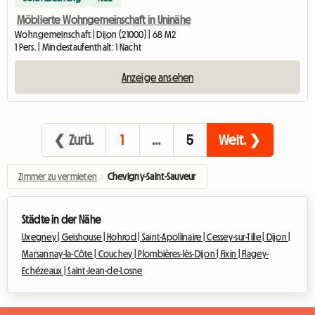
Möblierte Wohngemeinschaft in Uninähe
Wohngemeinschaft | Dijon (21000) | 68 M2
1 Pers. | Mindestaufenthalt: 1 Nacht
Anzeige ansehen
❮ Zurü.
1
…
5
Weit. ❯
Zimmer zu vermieten
›
Chevigny-Saint-Sauveur
Städte in der Nähe
Uxegney |
Geishouse |
Hohrod |
Saint-Apollinaire |
Cessey-sur-Tille |
Dijon |
Marsannay-la-Côte |
Couchey |
Plombières-lès-Dijon |
Fixin |
Flagey-
Echézeaux |
Saint-Jean-de-Losne