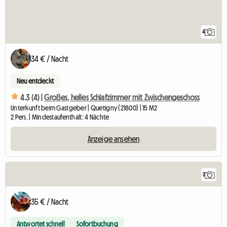
4
34 € / Nacht
Neu entdeckt
4.3 (4) |
Großes, helles Schlafzimmer mit Zwischengeschoss
Unterkunft beim Gastgeber | Quetigny (21800) | 15 M2
2 Pers. | Mindestaufenthalt: 4 Nächte
Anzeige ansehen
2
35 € / Nacht
Antwortet schnell
Sofortbuchung