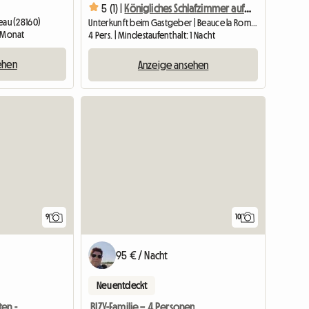
5 (1) |
Königliches Schlafzimmer auf dem Land
au (28160)
Unterkunft beim Gastgeber | Beauce la Romaine (41240) | 20 M2
1 Monat
4 Pers. | Mindestaufenthalt: 1 Nacht
ehen
Anzeige ansehen
9
10
95 € / Nacht
Neu entdeckt
Gästezimmer Zu Vermieten - Golf De La Bosse
BIZY-Familie – 4 Personen