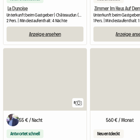
La Dunoise
Zimmer Im Haus Auf De
Unterkunft beim Gastgeber | Châteaudun (28200) | 12 M2
2 Pers. | Mindestaufenthalt: 4 Nächte
1 Pers. | Mindestaufenthalt: 
Anzeige ansehen
Anzeige ans
8
55 € / Nacht
560 € / Monat
Antwortet schnell
Neu entdeckt