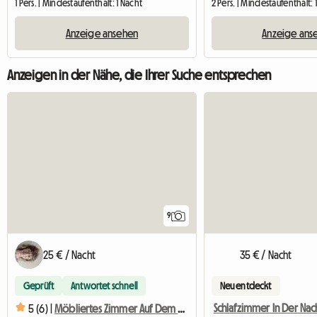
1 Pers. | Mindestaufenthalt: 1 Nacht
2 Pers. | Mindestaufenthalt:
Anzeige ansehen
Anzeige ans
Anzeigen in der Nähe, die Ihrer Suche entsprechen
9
25 € / Nacht
35 € / Nacht
Geprüft
Antwortet schnell
Neu entdeckt
Schlafzimmer In Der Nac
5 (6) |
Möbliertes Zimmer Auf Dem Land, 30 Minuten Von Den Fakultäten Entfernt, Von Blo