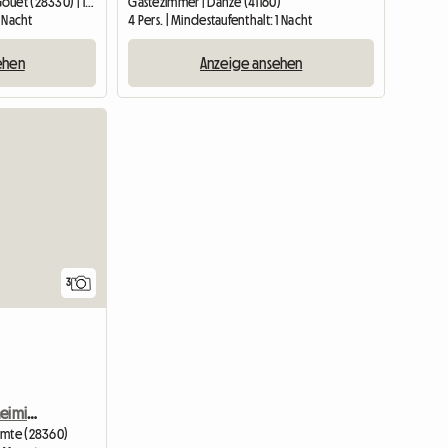
Gästezimmer | La Bazoche-Gouet (28330) | 13 M2
Gästezimmer | Danzé (41160)
1 Nacht
4 Pers. | Mindestaufenthalt: 1 Nacht
ehen
Anzeige ansehen
3
Zimmer im Haus des Einheimischen
omte (28360)