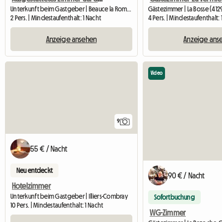
Unterkunft beim Gastgeber | Beauce la Romaine (41240) | 18 M2
Gästezimmer | La Bosse (412
2 Pers. | Mindestaufenthalt: 1 Nacht
4 Pers. | Mindestaufenthalt: 
Anzeige ansehen
Anzeige ans
Video
9
55 € / Nacht
Neu entdeckt
90 € / Nacht
Hotelzimmer
Unterkunft beim Gastgeber | Illiers-Combray
Sofortbuchung
10 Pers. | Mindestaufenthalt: 1 Nacht
WG-Zimmer