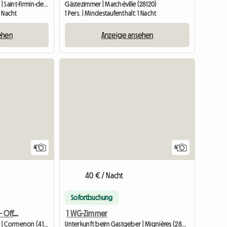
Unterkunft beim Gastgeber | Saint-Firmin-des-Prés (41100)
Gästezimmer | Marchéville (28120)
1 Nacht
1 Pers. | Mindestaufenthalt: 1 Nacht
ehen
Anzeige ansehen
4
6
40 € / Nacht
Sofortbuchung
Kurzfristig Zu Vermieten - Offene Landschaft
1 WG-Zimmer
Unterkunft beim Gastgeber | Cormenon (41170)
Unterkunft beim Gastgeber | Mignières (28630) | 80 M2