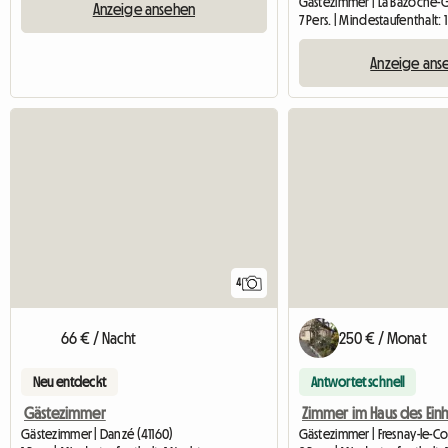
Anzeige ansehen
7 Pers. | Mindestaufenthalt: 
Anzeige ans
4
66 € / Nacht
250 € / Monat
Neu entdeckt
Antwortet schnell
Gästezimmer
Gästezimmer | Danzé (41160)
Gästezimmer | Fresnay-le-C