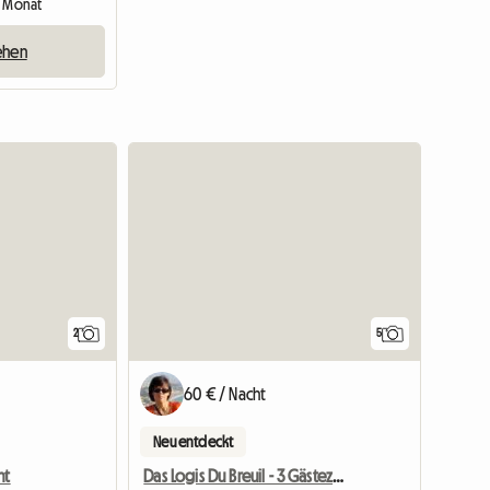
 1 Monat
ehen
Zur Anzei
2
5
60 € / Nacht
Neu entdeckt
ht
Das Logis Du Breuil - 3 Gästezimmer