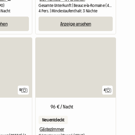
90)
Gesamte Unterkunft | Beauce-la-Romaine (41240) | 160 M2
1 Nacht
4 Pers. | Mindestaufenthalt: 3 Nächte
ehen
Anzeige ansehen
10
4
96 € / Nacht
Neu entdeckt
Gästezimmer