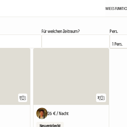
WIE ES FUNKTI
Für welchen Zeitraum?
Pers.
Zur Anzeige
Zur Anzeige
1
3
26 € / Nacht
Neu entdeckt