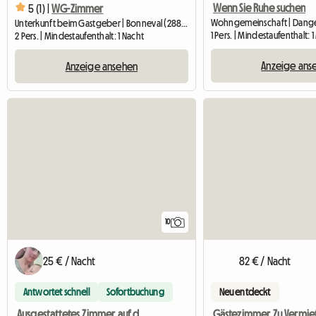
Wenn Sie Ruhe suchen
5 (1) |
WG-Zimmer
Wohngemeinschaft | Dange
Unterkunft beim Gastgeber | Bonneval (28800) | 20 M2
1 Pers. | Mindestaufenthalt: 
2 Pers. | Mindestaufenthalt: 1 Nacht
Anzeige ans
Anzeige ansehen
10
25 € / Nacht
82 € / Nacht
Antwortet schnell
Sofortbuchung
Neu entdeckt
Ausgestattetes Zimmer auf dem Land