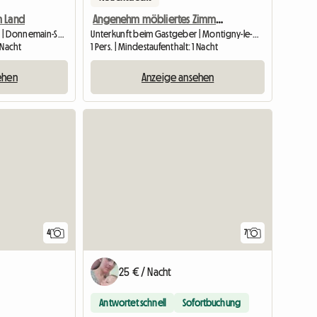
m Land
Angenehm möbliertes Zimmer im Bewohnerheim
Unterkunft beim Gastgeber | Donnemain-Saint-Mamès
Unterkunft beim Gastgeber | Montigny-le-Gannelon (28220)
1 Nacht
1 Pers. | Mindestaufenthalt: 1 Nacht
ehen
Anzeige ansehen
4
7
25 € / Nacht
Antwortet schnell
Sofortbuchung