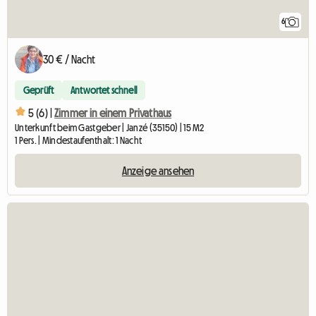
6
30 € / Nacht
Geprüft
Antwortet schnell
5 (6) |
Zimmer in einem Privathaus
Unterkunft beim Gastgeber | Janzé (35150) | 15 M2
1 Pers. | Mindestaufenthalt: 1 Nacht
Anzeige ansehen