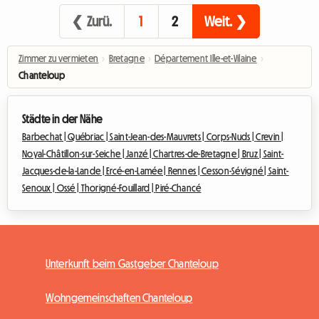
❮ Zurü.
1
2
Weit. ❯
Zimmer zu vermieten
›
Bretagne
›
Département Ille-et-Vilaine
›
Chanteloup
Städte in der Nähe
Barbechat |
Québriac |
Saint-Jean-des-Mauvrets |
Corps-Nuds |
Crevin |
Noyal-Châtillon-sur-Seiche |
Janzé |
Chartres-de-Bretagne |
Bruz |
Saint-
Jacques-de-la-Lande |
Ercé-en-Lamée |
Rennes |
Cesson-Sévigné |
Saint-
Senoux |
Ossé |
Thorigné-Fouillard |
Piré-Chancé
Unterkunft beim Gastgeber Chanteloup
Wohngemeinschaften Chanteloup