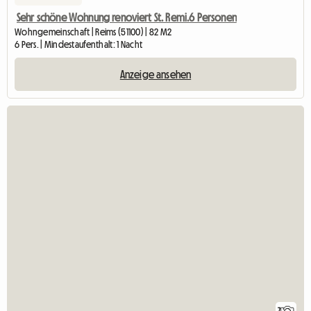
Sehr schöne Wohnung renoviert St. Remi.6 Personen
Wohngemeinschaft | Reims (51100) | 82 M2
6 Pers. | Mindestaufenthalt: 1 Nacht
Anzeige ansehen
7