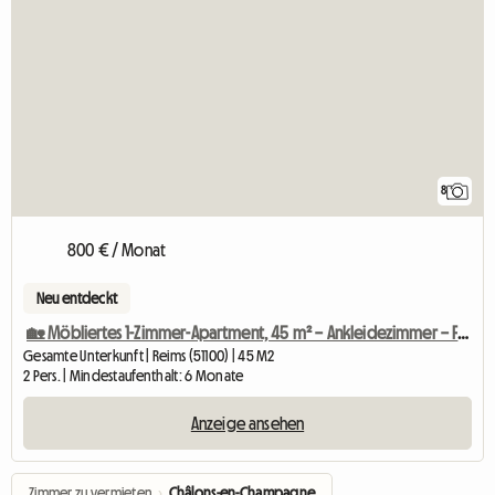
8
800 € / Monat
Neu entdeckt
🏡 Möbliertes 1-Zimmer-Apartment, 45 m² – Ankleidezimmer – Fußbodenheizung – Reims
Gesamte Unterkunft | Reims (51100) | 45 M2
2 Pers. | Mindestaufenthalt: 6 Monate
Anzeige ansehen
Zimmer zu vermieten
›
Châlons-en-Champagne