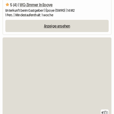
5 (4) |
WG-Zimmer In Epoye
Unterkunft beim Gastgeber | Époye (51490) | 14 M2
1 Pers. | Mindestaufenthalt: 1 woche
Anzeige ansehen
6