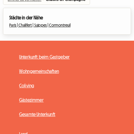
Städte in der Nähe
Paris |
Chalifert |
Suippes |
Cormontreuil
Unterkunft beim Gastgeber
Wohngemeinschaften
Coliving
Gästezimmer
Gesamte Unterkunft
Land