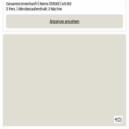
Gesamte Unterkunft | Reims (51100) | 65 M2
3 Pers. | Mindestaufenthalt: 2 Nächte
Anzeige ansehen
6