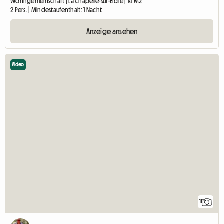
Wohngemeinschaft | La Chapelle-sur-Erdre | 14 M2
2 Pers. | Mindestaufenthalt: 1 Nacht
Anzeige ansehen
Video
11