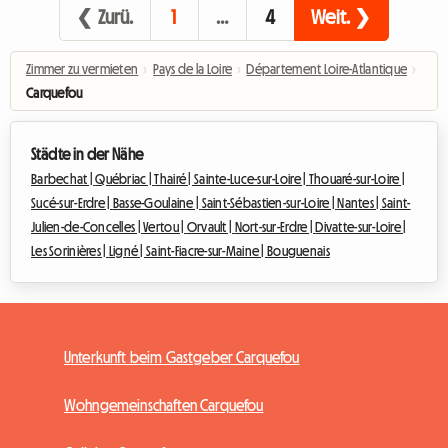
❮ Zurü.
1
…
4
Weit. ❯
Zimmer zu vermieten
›
Pays de la Loire
›
Département Loire-Atlantique
›
Carquefou
Städte in der Nähe
Barbechat |
Québriac |
Thairé |
Sainte-Luce-sur-Loire |
Thouaré-sur-Loire |
Sucé-sur-Erdre |
Basse-Goulaine |
Saint-Sébastien-sur-Loire |
Nantes |
Saint-
Julien-de-Concelles |
Vertou |
Orvault |
Nort-sur-Erdre |
Divatte-sur-Loire |
Les Sorinières |
Ligné |
Saint-Fiacre-sur-Maine |
Bouguenais
Unterkunft beim Gastgeber Carquefou
Wohngemeinschaften Carquefou