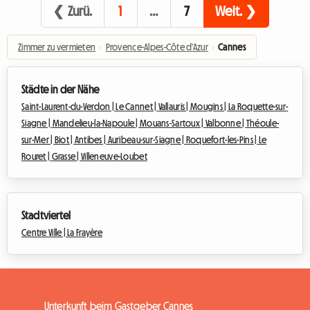
❮ Zurü.
1
…
7
Weit. ❯
Zimmer zu vermieten
›
Provence-Alpes-Côte d'Azur
›
Cannes
Städte in der Nähe
Saint-Laurent-du-Verdon |
Le Cannet |
Vallauris |
Mougins |
La Roquette-sur-
Siagne |
Mandelieu-la-Napoule |
Mouans-Sartoux |
Valbonne |
Théoule-
sur-Mer |
Biot |
Antibes |
Auribeau-sur-Siagne |
Roquefort-les-Pins |
Le
Rouret |
Grasse |
Villeneuve-Loubet
Stadtviertel
Centre Ville |
La Frayère
Unterkunft beim Gastgeber Cannes