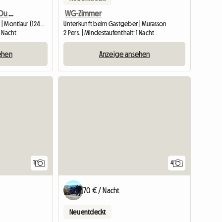
Gîte À Louer À La Ferme Du Mas Azais
WG-Zimmer
Unterkunft beim Gastgeber | Montlaur (12400) | 50 M2
Unterkunft beim Gastgeber | Murasson
1 Nacht
2 Pers. | Mindestaufenthalt: 1 Nacht
ehen
Anzeige ansehen
11
4
70 € / Nacht
Neu entdeckt