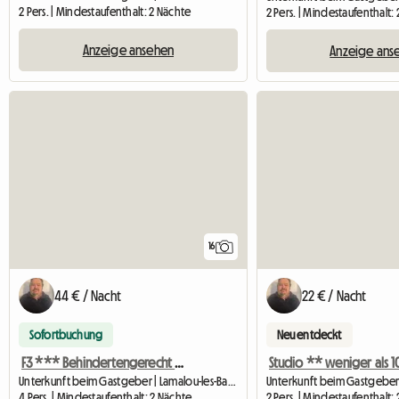
2 Pers. | Mindestaufenthalt: 2 Nächte
2 Pers. | Mindestaufenthalt:
Anzeige ansehen
Anzeige ans
16
44 € / Nacht
22 € / Nacht
Sofortbuchung
Neu entdeckt
F3 *** Behindertengerecht - 100 m von der Therme entfernt
Unterkunft beim Gastgeber | Lamalou-les-Bains (34240) | 67 M2
4 Pers. | Mindestaufenthalt: 2 Nächte
2 Pers. | Mindestaufenthalt: