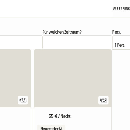
WIE ES FUN
Für welchen Zeitraum?
Pers.
Zur Anzei
2
4
55 € / Nacht
Neu entdeckt