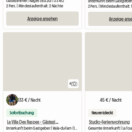
Gästezimmer | Nages (81320) | 33 M2
2 Pers. | Mindestaufenthalt: 2 Nächte
2 Pers. | Mindestaufenthalt: 
Anzeige ansehen
Anzeige ans
6
133 € / Nacht
45 € / Nacht
Sofortbuchung
Neu entdeckt
La Villa Des Raspes - Gästezimmer - Wohlbefinden - Spa
Studio-Ferienwohnung
Unterkunft beim Gastgeber | Viala-du-Tarn (12490) | 16 M2
Gesamte Unterkunft | La Tou