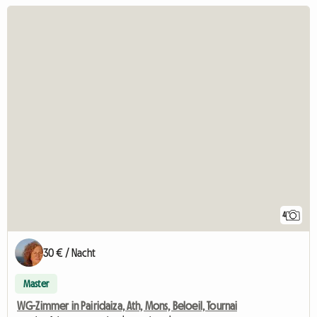
4
30 € / Nacht
Master
WG-Zimmer in Pairidaiza, Ath, Mons, Beloeil, Tournai