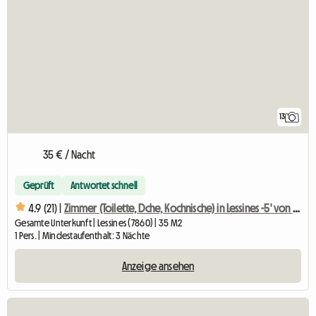
13
35 € / Nacht
Geprüft
Antwortet schnell
4.9 (21) |
Zimmer (Toilette, Dche, Kochnische) in Lessines -5' von Takeda-
Gesamte Unterkunft | Lessines (7860) | 35 M2
1 Pers. | Mindestaufenthalt: 3 Nächte
Anzeige ansehen