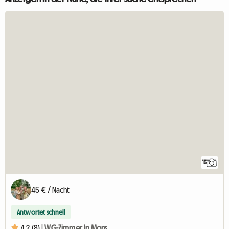
15
45 € / Nacht
Antwortet schnell
4.2 (8) |
WG-Zimmer In Mons