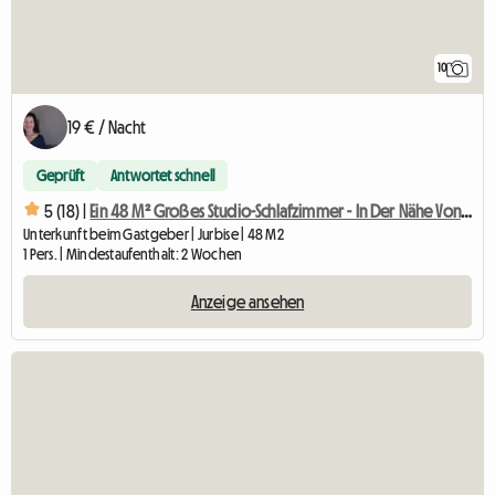
10
19 € / Nacht
Geprüft
Antwortet schnell
5 (18) |
Ein 48 M² Großes Studio-Schlafzimmer - In Der Nähe Von Pairi Daiza (11 Km)
Unterkunft beim Gastgeber | Jurbise | 48 M2
1 Pers. | Mindestaufenthalt: 2 Wochen
Anzeige ansehen