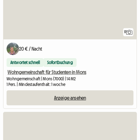
17
20 € / Nacht
Antwortet schnell
Sofortbuchung
Wohngemeinschaft für Studenten in Mons
Wohngemeinschaft | Mons (7000) | 14 M2
1 Pers. | Mindestaufenthalt: 1 woche
Anzeige ansehen
Zur An