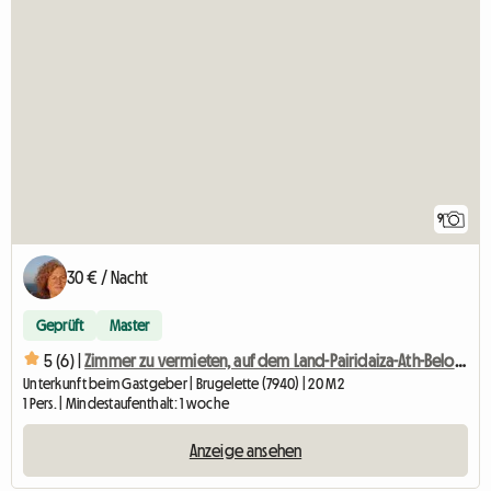
9
30 € / Nacht
Geprüft
Master
5 (6) |
Zimmer zu vermieten, auf dem Land-Pairidaiza-Ath-Beloeil-Mons-
Unterkunft beim Gastgeber | Brugelette (7940) | 20 M2
1 Pers. | Mindestaufenthalt: 1 woche
Anzeige ansehen