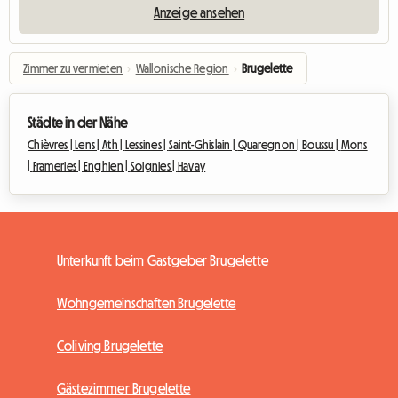
Anzeige ansehen
Zimmer zu vermieten
›
Wallonische Region
›
Brugelette
Städte in der Nähe
Chièvres |
Lens |
Ath |
Lessines |
Saint-Ghislain |
Quaregnon |
Boussu |
Mons
|
Frameries |
Enghien |
Soignies |
Havay
Unterkunft beim Gastgeber Brugelette
Wohngemeinschaften Brugelette
Coliving Brugelette
Gästezimmer Brugelette