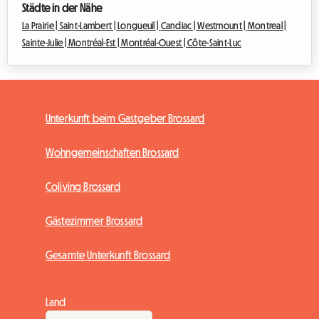
Städte in der Nähe
La Prairie |
Saint-Lambert |
Longueuil |
Candiac |
Westmount |
Montreal |
Sainte-Julie |
Montréal-Est |
Montréal-Ouest |
Côte-Saint-Luc
Unterkunft beim Gastgeber Brossard
Wohngemeinschaften Brossard
Coliving Brossard
Gästezimmer Brossard
Gesamte Unterkunft Brossard
Land