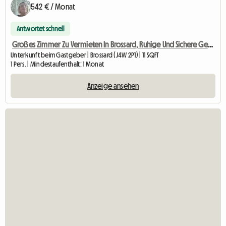
542 € / Monat
Antwortet schnell
Großes Zimmer Zu Vermieten In Brossard, Ruhige Und Sichere Gegend
Unterkunft beim Gastgeber | Brossard (J4W 2P1) | 11 SQFT
1 Pers. | Mindestaufenthalt: 1 Monat
Anzeige ansehen
Zur