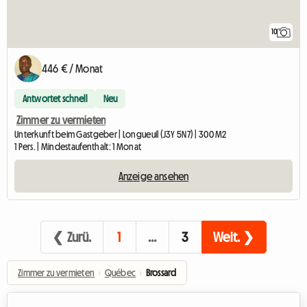
10
446 € / Monat
Antwortet schnell
Neu
Zimmer zu vermieten
Unterkunft beim Gastgeber | Longueuil (J3Y 5N7) | 300 M2
1 Pers. | Mindestaufenthalt: 1 Monat
Anzeige ansehen
❮ Zurü.
1
…
3
Weit. ❯
Zimmer zu vermieten
›
Québec
›
Brossard