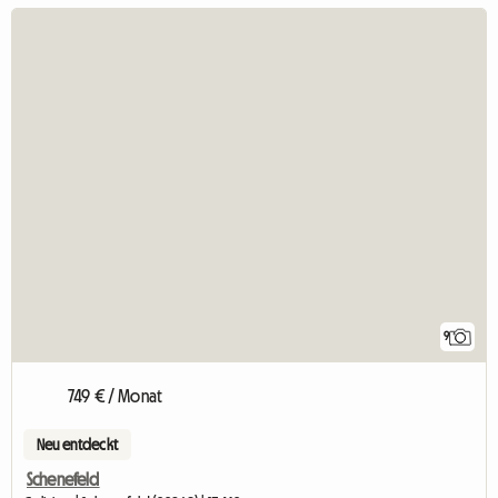
9
749 € / Monat
Neu entdeckt
Schenefeld