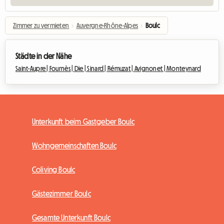
Zimmer zu vermieten
›
Auvergne-Rhône-Alpes
›
Boulc
Städte in der Nähe
Saint-Aupre |
Fournès |
Die |
Sinard |
Rémuzat |
Avignonet |
Monteynard
Unterkunft beim Gastgeber Boulc
Wohngemeinschaften Boulc
Coliving Boulc
Gästezimmer Boulc
Gesamte Unterkunft Boulc