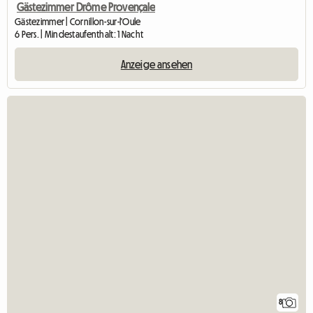
Gästezimmer Drôme Provençale
Gästezimmer | Cornillon-sur-l'Oule
6 Pers. | Mindestaufenthalt: 1 Nacht
Anzeige ansehen
8