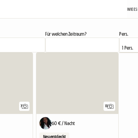
WIE ES
Für welchen Zeitraum?
Pers.
7
13
60 € / Nacht
Neu entdeckt