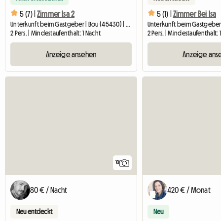
5 (7) |
Zimmer Isa 2
5 (1) |
Zimmer Bei Isa
Unterkunft beim Gastgeber | Bou (45430) | 12 M2
2 Pers. | Mindestaufenthalt: 1 Nacht
2 Pers. | Mindestaufenthalt: 
Anzeige ansehen
Anzeige ans
10
80 € / Nacht
420 € / Monat
Neu entdeckt
Neu