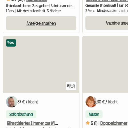
Unterkunft beim Gastgeber | Saint-Jean-de-Braye (45760) | 24 M2
2 Pers. | Mindestaufenthalt:
1 Pers. | Mindestaufenthalt: 3 Nächte
Anzeige ans
Anzeige ansehen
Video
17
37 € / Nacht
30 € / Nacht
Sofortbuchung
Master
Klimatisiertes Zimmer zur Miete in einem Einfamilienhaus
5 (1) |
Doppelzimmer