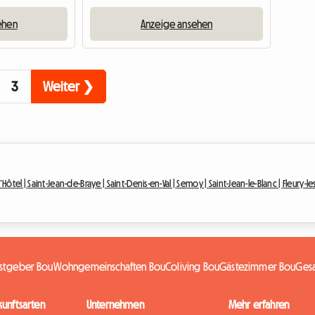
ehen
Anzeige ansehen
3
Weiter ❯
’Hôtel |
Saint-Jean-de-Braye |
Saint-Denis-en-Val |
Semoy |
Saint-Jean-le-Blanc |
Fleury-le
astgeber Bou
Wohngemeinschaften Bou
Coliving Bou
Gästezimmer Bou
Gesa
kunftsarten
Unternehmen
Mehr erfahren