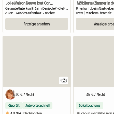
Jolie Maison Neuve Tout Confort Idéal Professionnels
Gesamte Unterkunft | Saint-Denis-de-l'Hôtel (45550) | 80 M2
6 Pers. | Mindestaufenthalt: 2 Nächte
1 Pers. | Mindestaufenthalt: 
Anzeige ansehen
Anzeige ans
7
30 € / Nacht
45 € / Nacht
Geprüft
Antwortet schnell
Sofortbuchung
4.9 (16) |
Dachboden