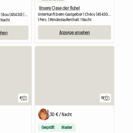
Unsere Oase der Ruhe!
Unterkunft beim Gastgeber | Chécy (45430) | 10 M2
Unterkunft beim Gastgeber | Bou (45430) | 12 M2
1 Pers. | Mindestaufenthalt: 1 Nacht
1 Nacht
Anzeige ansehen
ehen
4
10
30 € / Nacht
Geprüft
Master