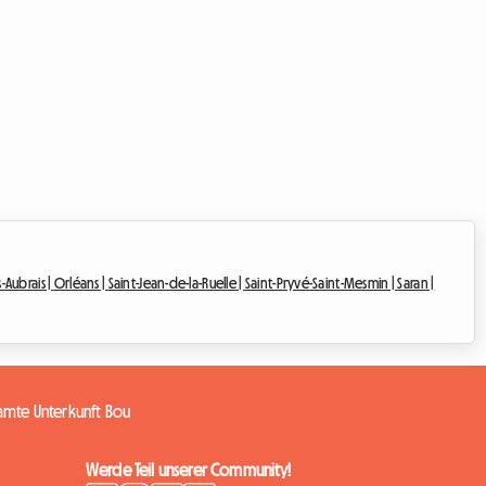
s-Aubrais |
Orléans |
Saint-Jean-de-la-Ruelle |
Saint-Pryvé-Saint-Mesmin |
Saran |
mte Unterkunft Bou
Werde Teil unserer Community!