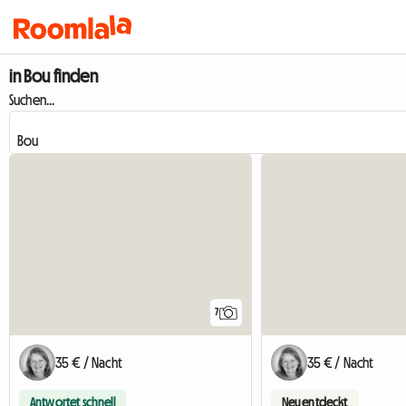
in Bou finden
Suchen...
7
35 € / Nacht
35 € / Nacht
Antwortet schnell
Neu entdeckt