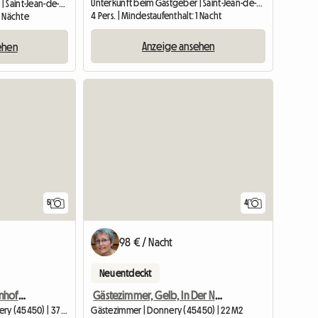
Unterkunft beim Gastgeber | Saint-Jean-de-Braye (45800) | 35 M2
Unterkunft beim Gastgeber | Saint-Jean-de-Braye (45760) | 20 M2
4 Pers. | Mindestaufenthalt: 1 Nacht
2 Nächte
Anzeige ansehen
ehen
5
4
98 € / Nacht
Neu entdeckt
Cottage Auf Dem Bauernhof La Poterie
Gästezimmer, Gelb, In Der Nähe Von Orléans
Gesamte Unterkunft | Donnery (45450) | 37 M2
Gästezimmer | Donnery (45450) | 22 M2