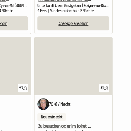
Gesamte Unterkunft | Saint-Cyr-en-Val (45590) | 29 M2
Unterkunft beim Gastgeber | Boigny-sur-Bionne (45760) | 10 M2
 4 Nächte
2 Pers. | Mindestaufenthalt: 2 Nächte
ehen
Anzeige ansehen
9
8
70 € / Nacht
Neu entdeckt
Zu besuchen oder im Loiret zu arbeiten