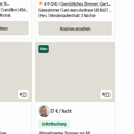
Möbliertes Zimmer in der Nähe von UNIVERSITÄT, UNIKLINIK, CNRS, BRGM, INRAE
4.9 (24) |
Gemütliches Zimmer, Gartenblick
Unterkunft beim Gastgeber | Sandillon (45640) | 10 M2
Gästezimmer | Saint-Jean-de-Braye (45760) | 16 M2
1 Monat
1 Pers. | Mindestaufenthalt: 3 Nächte
ehen
Anzeige ansehen
Video
4
15
37 € / Nacht
Sofortbuchung
Studio in der Nähe von Krankenhaus, CNRS, BRGM
Klimatisiertes Zimmer zur Miete in einem Einfamilienhaus