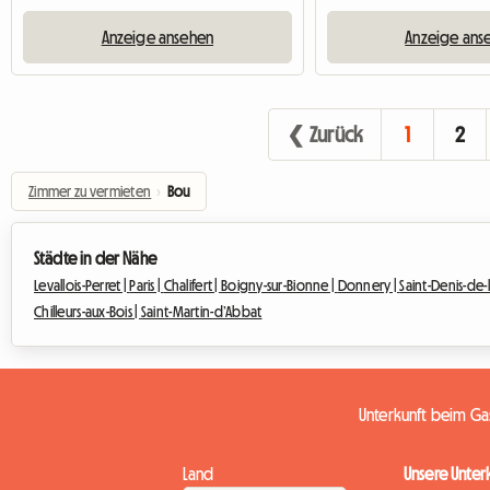
Anzeige ansehen
Anzeige ans
❮ Zurück
1
2
Zimmer zu vermieten
›
Bou
Städte in der Nähe
Levallois-Perret |
Paris |
Chalifert |
Boigny-sur-Bionne |
Donnery |
Saint-Denis-de-l
Chilleurs-aux-Bois |
Saint-Martin-d’Abbat
Unterkunft beim G
Land
Unsere Unter