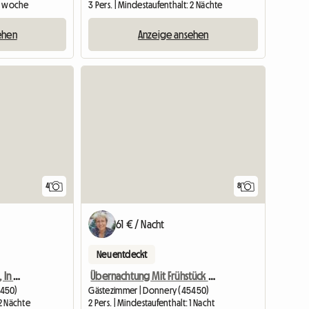
 1 woche
3 Pers. | Mindestaufenthalt: 2 Nächte
ehen
Anzeige ansehen
4
8
61 € / Nacht
Neu entdeckt
Bed And Breakfast, Rose, In Der Nähe Von Orléans
Übernachtung Mit Frühstück Auf Dem Bauernhof Poteri
5450)
Gästezimmer | Donnery (45450)
 2 Nächte
2 Pers. | Mindestaufenthalt: 1 Nacht